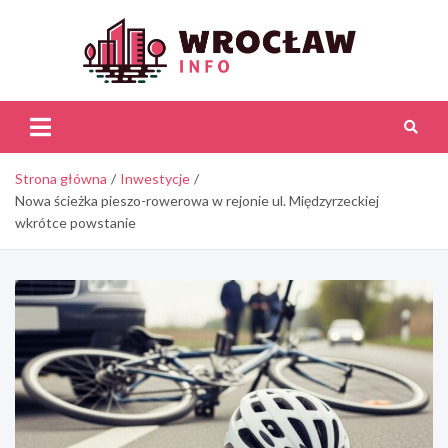
Skip
to
content
Wroc
Inf
Strona główna
Inwestycje
Nowa ścieżka pieszo-rowerowa w rejonie ul. Międzyrzeckiej
wkrótce powstanie