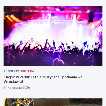
ł
a
w
i
u
KONCERTY
KULTURA
Chopin w Parku: Letnie Muzyczne Spotkania we
Wrocławiu!
7 sierpnia 2026