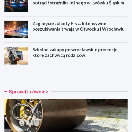
potrącił strażnika leśnego w Lwówku Śląskim
Zaginięcie Jolanty Fryc: Intensywne
poszukiwania trwają w Otwocku i Wrocławiu
Szkolne zakupy po wrocławsku: promocje,
które zachwycą rodziców!
N
1
o
5
w
-
a
l
o
e
Sprawdź również
r
t
g
n
a
i
n
m
i
o
z
t
a
o
c
c