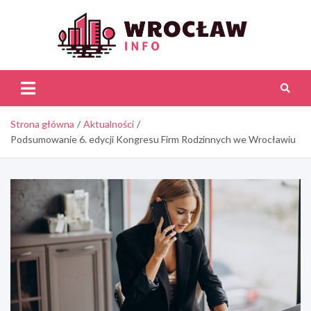
Skip
to
content
Wroc
Inf
Strona główna
Aktualności
Podsumowanie 6. edycji Kongresu Firm Rodzinnych we Wrocławiu