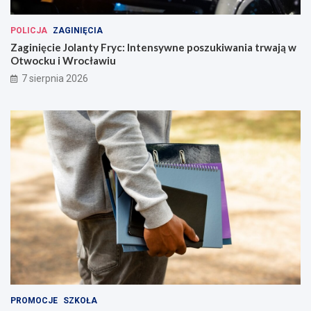
!
g
o
POLICJA
ZAGINIĘCIA
w
Zaginięcie Jolanty Fryc: Intensywne poszukiwania trwają w
L
Otwocku i Wrocławiu
w
ó
7 sierpnia 2026
w
k
u
Ś
l
ą
s
k
i
m
PROMOCJE
SZKOŁA