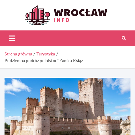
Skip
to
content
Wroc
Inf
Strona główna
Turystyka
Podziemna podróż po historii Zamku Książ