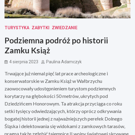
TURYSTYKA
ZABYTKI
ZWIEDZANIE
Podziemna podróż po historii
Zamku Książ
4 sierpnia 2023
Paulina Adamczyk
Trwające już niemal pięć lat prace archeologiczne i
konserwatorskie w Zamku Książ w Wałbrzychu
zaowocowały udostępnieniem turystom podziemnych
korytarzy na głębokości 50 metrów, ukrytych pod
Dziedzińcem Honorowym. Ta atrakcja przyciąga co roku
setki tysięcy odwiedzających, którzy oprócz odkrywania
bogatej historii jednej z najważniejszych perełek Dolnego
Śląska i delektowania się widokami z zamkowych tarasów,
pragną także zgłębić tajemnice II wojny światowej skrywane