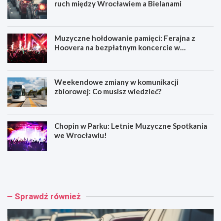
ruch między Wrocławiem a Bielanami
Muzyczne hołdowanie pamięci: Ferajna z
Hoovera na bezpłatnym koncercie w
Wrocławiu
Weekendowe zmiany w komunikacji
zbiorowej: Co musisz wiedzieć?
Chopin w Parku: Letnie Muzyczne Spotkania
we Wrocławiu!
W
M
y
u
p
z
a
y
d
c
Sprawdź również
e
z
k
n
n
e