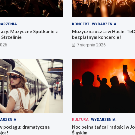
ARZENIA
KONCERT
WYDARZENIA
razy: Muzyczne Spotkanie z
Muzyczna uczta w Hucie: TeD
 Strzelinie
bezpłatnym koncercie!
2026
7 sierpnia 2026
ARZENIA
KULTURA
WYDARZENIA
 w pociągu: dramatyczna
Noc pełna tańca i radości w 
jca!
Śląskim