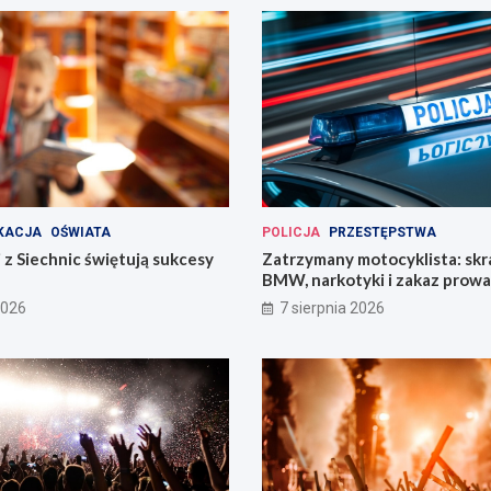
KACJA
OŚWIATA
POLICJA
PRZESTĘPSTWA
 z Siechnic świętują sukcesy
Zatrzymany motocyklista: sk
BMW, narkotyki i zakaz prow
pojazdów
2026
7 sierpnia 2026