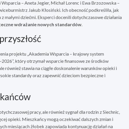
 Wsparcia – Aneta Jegier, Michał Lorenc i Ewa Brzozowska –
 wiceburmistrz Jakub Kłosiński. Ich obecność podkreśliła, jak
in z małymi dziećmi. Eksperci docenili dotychczasowe działania
uteczne wdrażanie nowych standardów
.
 przyszłość
żenia projektu „Akademia Wsparcia – krajowy system
–2026”, który otrzymał wsparcie finansowe ze środków
e również stawia na ciągłe doskonalenie warunków opieki i
ysokie standardy oraz zapewnić dzieciom bezpieczne i
szkańców
tychczasowej pracy, ale również sygnał dla rodzin z Siechnic,
ęcej opieki. Mieszkańcy mogą oczekiwać dalszych zmian i
ych miesiącach żłobek zapowiada kontynuację działań na