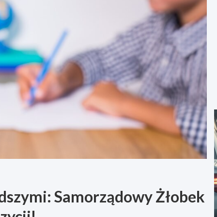
łodszymi: Samorządowy Żłobek
zycji!