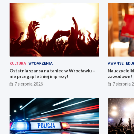
KULTURA
WYDARZENIA
AWANSE
EDU
Ostatnia szansa na taniec w Wrocławiu –
Nauczycielki
nie przegap letniej imprezy!
zawodowe!
7 sierpnia 2026
7 sierpnia 