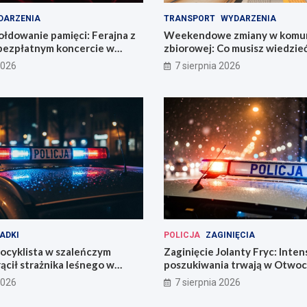
DARZENIA
TRANSPORT
WYDARZENIA
łdowanie pamięci: Ferajna z
Weekendowe zmiany w komun
bezpłatnym koncercie w
zbiorowej: Co musisz wiedzie
2026
7 sierpnia 2026
ADKI
POLICJA
ZAGINIĘCIA
ocyklista w szaleńczym
Zaginięcie Jolanty Fryc: Inte
ącił strażnika leśnego w
poszukiwania trwają w Otwoc
kim
Wrocławiu
2026
7 sierpnia 2026