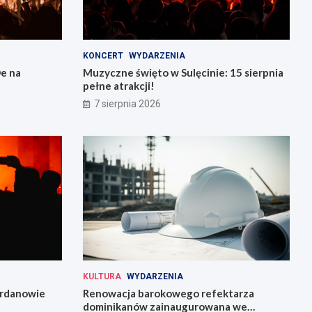
KONCERT
WYDARZENIA
e na
Muzyczne święto w Sulęcinie: 15 sierpnia
pełne atrakcji!
7 sierpnia 2026
KULTURA
WYDARZENIA
Jordanowie
Renowacja barokowego refektarza
dominikanów zainaugurowana we