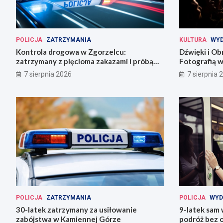
POLICJA
ZATRZYMANIA
KULTURA
WYD
Kontrola drogowa w Zgorzelcu:
Dźwięki i Ob
zatrzymany z pięcioma zakazami i próbą
Fotografią w
ucieczki
7 sierpnia 2026
7 sierpnia 
POLICJA
ZATRZYMANIA
POLICJA
WYD
30-latek zatrzymany za usiłowanie
9-latek sam
zabójstwa w Kamiennej Górze
podróż bez o