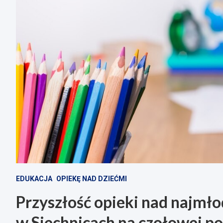
EDUKACJA
OPIEKĘ NAD DZIEĆMI
Przyszłość opieki nad najm
w Siechnicach na czołowej po