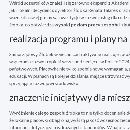
Wśród uczestników znaleźli się zarówno eksperci z Akademii
jak i lokalni decydenci: dyrektor żłobka Renata Talarek oraz
ważne dla całej gminy są inwestycje w rozwój usług dla rodz
żłobka, co potwierdza
wysoki poziom pracy zespołu i sk
realizacja programu i plany na
Samorządowy Żłobek w Siechnicach aktywnie realizuje zało
wspierania rozwoju opieki wczesnodziecięcej w Polsce 2024
państwowych. Placówka nie tylko spełnia nowe wymagania, al
edukacji. W planach są kolejne działania, mające utrzymać w
sprzyjające rozwojowi środowisko.
znaczenie inicjatywy dla mie
Wyróżnienie całego zespołu żłobka to nie tylko docenienie do
że lokalne placówki dbają o najwyższą jakość wczesnodzieci
informacji dotyczących wdrażanych standardów. W najbliższ