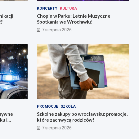
KONCERTY
KULTURA
ikacji
Chopin w Parku: Letnie Muzyczne
ć?
Spotkania we Wrocławiu!
7 sierpnia 2026
PROMOCJE
SZKOŁA
nsywne
Szkolne zakupy po wrocławsku: promocje,
ku i
które zachwycą rodziców!
7 sierpnia 2026