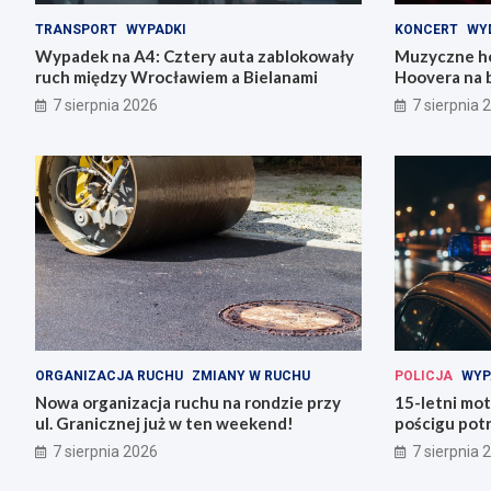
TRANSPORT
WYPADKI
KONCERT
WY
Wypadek na A4: Cztery auta zablokowały
Muzyczne ho
ruch między Wrocławiem a Bielanami
Hoovera na 
Wrocławiu
7 sierpnia 2026
7 sierpnia 
ORGANIZACJA RUCHU
ZMIANY W RUCHU
POLICJA
WYP
Nowa organizacja ruchu na rondzie przy
15-letni mot
ul. Granicznej już w ten weekend!
pościgu potr
Lwówku Śląs
7 sierpnia 2026
7 sierpnia 