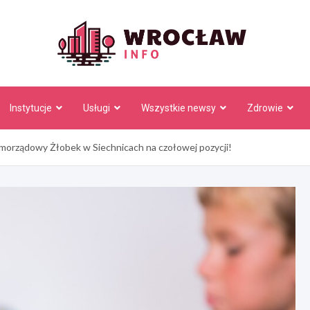
Wrocł
Instytucje
Usługi
Wszystkie newsy
Zdrowie
amorządowy Żłobek w Siechnicach na czołowej pozycji!