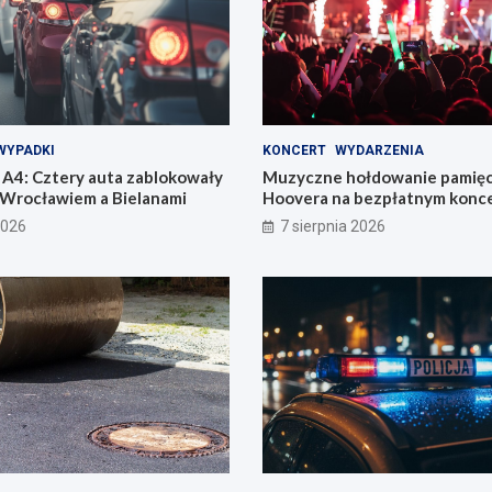
WYPADKI
KONCERT
WYDARZENIA
A4: Cztery auta zablokowały
Muzyczne hołdowanie pamięci
 Wrocławiem a Bielanami
Hoovera na bezpłatnym konce
Wrocławiu
2026
7 sierpnia 2026