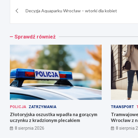
Nawigacja
Decyzja Aquaparku Wrocław – wtorki dla kobiet
wpisu
Sprawdź również
POLICJA
ZATRZYMANIA
TRANSPORT
Złotoryjska oszustka wpadła na gorącym
Tramwajowe 
uczynku z kradzionym plecakiem
Wrocław z n
8 sierpnia 2026
8 sierpnia 