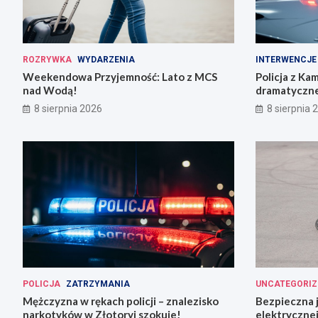
ROZRYWKA
WYDARZENIA
INTERWENCJE
Weekendowa Przyjemność: Lato z MCS
Policja z Ka
nad Wodą!
dramatyczne
8 sierpnia 2026
8 sierpnia 
POLICJA
ZATRZYMANIA
UNCATEGORIZ
Mężczyzna w rękach policji – znalezisko
Bezpieczna 
narkotyków w Złotoryi szokuje!
elektrycznej