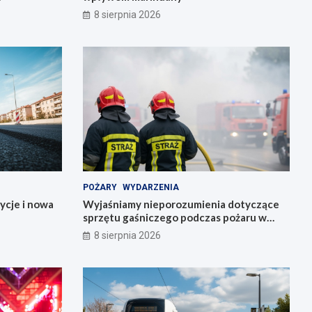
8 sierpnia 2026
POŻARY
WYDARZENIA
ycje i nowa
Wyjaśniamy nieporozumienia dotyczące
sprzętu gaśniczego podczas pożaru w
Starym Zamku
8 sierpnia 2026