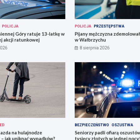
POLICJA
POLICJA
PRZESTĘPSTWA
miennej Góry ratuje 13-latkę w
Pijany mężczyzna zdemolował
j akcji ratunkowej
w Wałbrzychu
2026
8 sierpnia 2026
ED
BEZPIECZEŃSTWO
OSZUSTWA
jazda na hulajnodze
Seniorzy padli ofiarą oszustó
 – jak uniknąć wypadków?
tysięcy złotych w jednej nocy