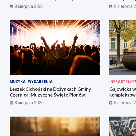
8 sierpnia 2026
8 sierpnia 
MUZYKA
WYDARZENIA
INFRASTRUKT
Leszek Cichoński na Dożynkach Gminy
Gajowicka w
Czernica: Muzyczne Święto Plonów!
kompleksow
w 18 tygodn
8 sierpnia 2026
8 sierpnia 