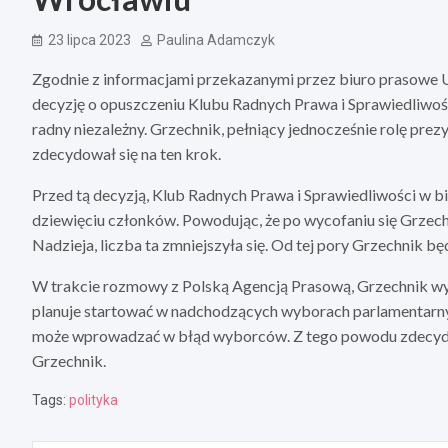
23 lipca 2023
Paulina Adamczyk
Zgodnie z informacjami przekazanymi przez biuro prasowe 
decyzję o opuszczeniu Klubu Radnych Prawa i Sprawiedliwośc
radny niezależny. Grzechnik, pełniący jednocześnie rolę pre
zdecydował się na ten krok.
Przed tą decyzją, Klub Radnych Prawa i Sprawiedliwości w bi
dziewięciu członków. Powodując, że po wycofaniu się Grzech
Nadzieja, liczba ta zmniejszyła się. Od tej pory Grzechnik będ
W trakcie rozmowy z Polską Agencją Prasową, Grzechnik wyr
planuje startować w nadchodzących wyborach parlamentarnyc
może wprowadzać w błąd wyborców. Z tego powodu zdecydow
Grzechnik.
Tags:
polityka