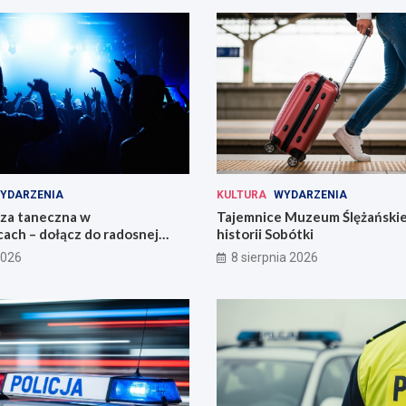
YDARZENIA
KULTURA
WYDARZENIA
eza taneczna w
Tajemnice Muzeum Ślężańskie
ach – dołącz do radosnej
historii Sobótki
2026
8 sierpnia 2026