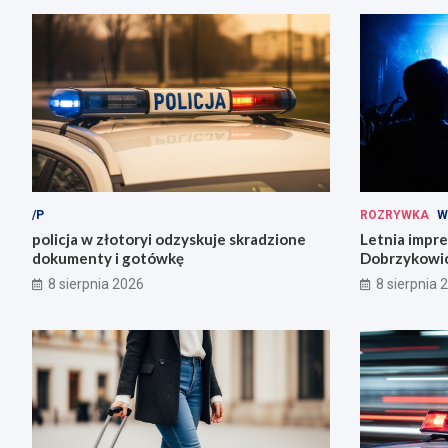
/P
ROZRYWKA
W
policja w złotoryi odzyskuje skradzione
Letnia impr
dokumenty i gotówkę
Dobrzykowic
fety!
8 sierpnia 2026
8 sierpnia 