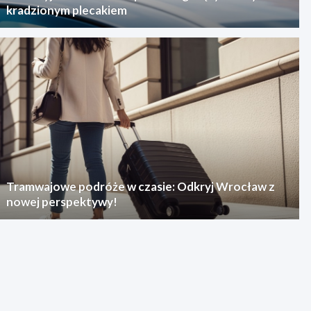
kradzionym plecakiem
Tramwajowe podróże w czasie: Odkryj Wrocław z
nowej perspektywy!