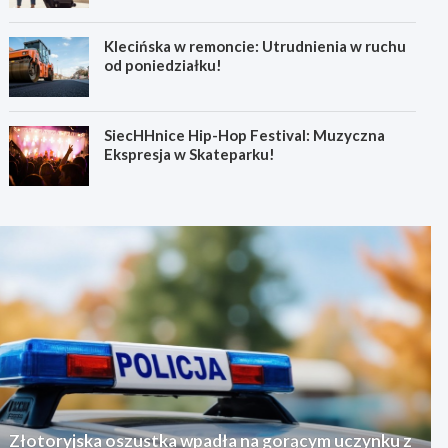
Klecińska w remoncie: Utrudnienia w ruchu
od poniedziałku!
SiecHHnice Hip-Hop Festival: Muzyczna
Ekspresja w Skateparku!
Złotoryjska oszustka wpadła na gorącym uczynku z