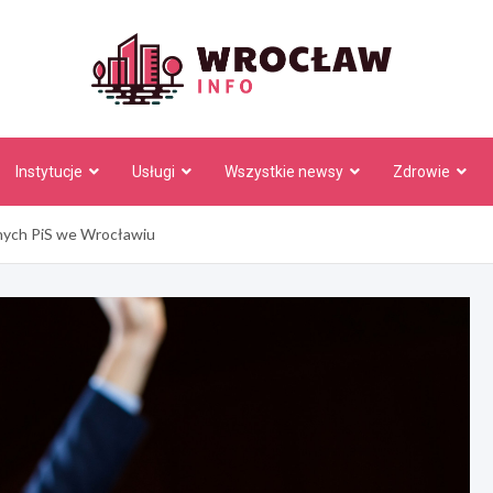
Wrocł
Instytucje
Usługi
Wszystkie newsy
Zdrowie
dnych PiS we Wrocławiu