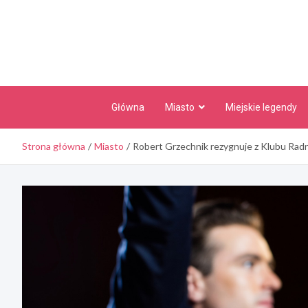
Skip
to
content
Główna
Miasto
Miejskie legendy
Strona główna
Miasto
Robert Grzechnik rezygnuje z Klubu Ra