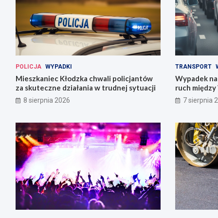
POLICJA
WYPADKI
TRANSPORT
Mieszkaniec Kłodzka chwali policjantów
Wypadek na 
za skuteczne działania w trudnej sytuacji
ruch między
8 sierpnia 2026
7 sierpnia 