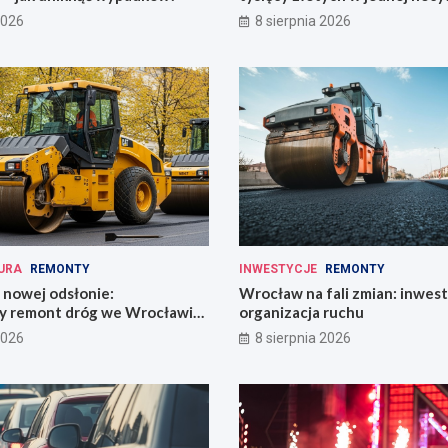
2026
8 sierpnia 2026
URA
REMONTY
INWESTYCJE
REMONTY
 nowej odsłonie:
Wrocław na fali zmian: inwest
y remont dróg we Wrocławiu
organizacja ruchu
i!
2026
8 sierpnia 2026