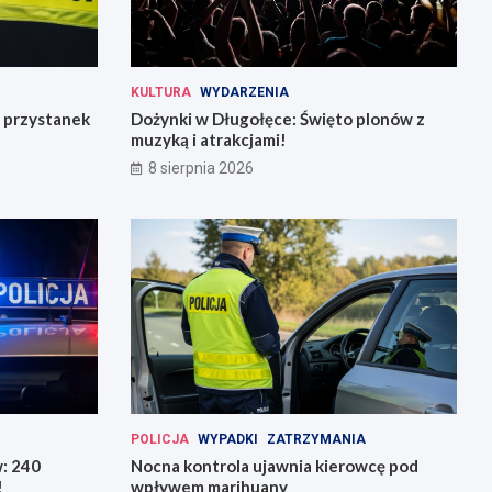
KULTURA
WYDARZENIA
 przystanek
Dożynki w Długołęce: Święto plonów z
muzyką i atrakcjami!
8 sierpnia 2026
POLICJA
WYPADKI
ZATRZYMANIA
w: 240
Nocna kontrola ujawnia kierowcę pod
!
wpływem marihuany