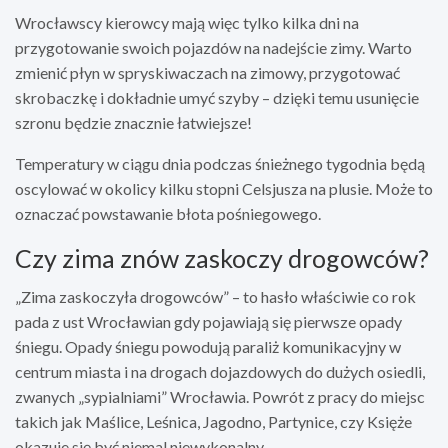
Wrocławscy kierowcy mają więc tylko kilka dni na
przygotowanie swoich pojazdów na nadejście zimy. Warto
zmienić płyn w spryskiwaczach na zimowy, przygotować
skrobaczkę i dokładnie umyć szyby – dzięki temu usunięcie
szronu będzie znacznie łatwiejsze!
Temperatury w ciągu dnia podczas śnieżnego tygodnia będą
oscylować w okolicy kilku stopni Celsjusza na plusie. Może to
oznaczać powstawanie błota pośniegowego.
Czy zima znów zaskoczy drogowców?
„Zima zaskoczyła drogowców” – to hasło właściwie co rok
pada z ust Wrocławian gdy pojawiają się pierwsze opady
śniegu. Opady śniegu powodują paraliż komunikacyjny w
centrum miasta i na drogach dojazdowych do dużych osiedli,
zwanych „sypialniami” Wrocławia. Powrót z pracy do miejsc
takich jak Maślice, Leśnica, Jagodno, Partynice, czy Księże
okazuje się być niemal niewykonalny.