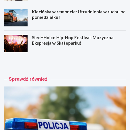
Klecińska w remoncie: Utrudnienia w ruchu od
poniedziałku!
SiecHHnice Hip-Hop Festival: Muzyczna
Ekspresja w Skateparku!
Z
T
ł
r
o
a
t
m
o
w
Sprawdź również
r
a
y
j
j
o
s
w
k
e
a
p
o
o
s
d
z
r
u
ó