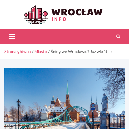
Skip
to
content
Wroc
Inf
Strona główna
Miasto
Śnieg we Wrocławiu? Już wkrótce