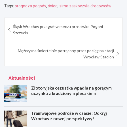
Tags:
prognoza pogody
,
śnieg
,
zima zaskoczyła drogowców
Nawigacja
Śląsk Wrocław przegrał w meczu przeciwko Pogoni
wpisu
Szczecin
Mężczyzna śmiertelnie potrącony przez pociąg na stacji
Wrocław Stadion
Aktualności
Złotoryjska oszustka wpadła na gorącym
uczynku z kradzionym plecakiem
Tramwajowe podróże w czasie: Odkryj
Wrocław z nowej perspektywy!