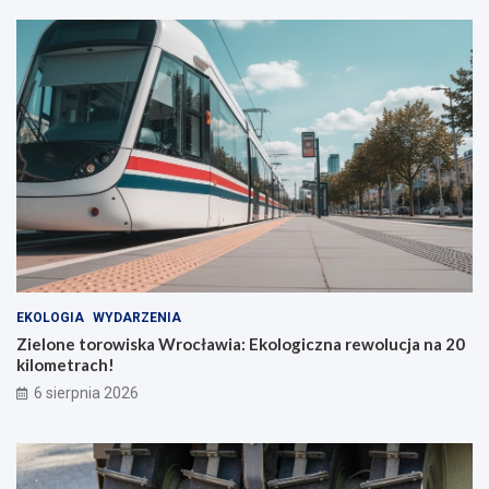
t
i
o
ę
b
c
u
z
s
n
ó
o
w
ś
ć
d
l
a
b
o
h
a
EKOLOGIA
WYDARZENIA
t
Zielone torowiska Wrocławia: Ekologiczna rewolucja na 20
e
kilometrach!
r
ó
6 sierpnia 2026
w
c
o
d