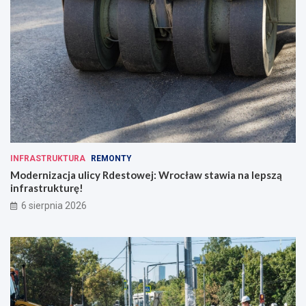
z
i
e
n
n
o
ś
c
i
INFRASTRUKTURA
REMONTY
Modernizacja ulicy Rdestowej: Wrocław stawia na lepszą
infrastrukturę!
6 sierpnia 2026