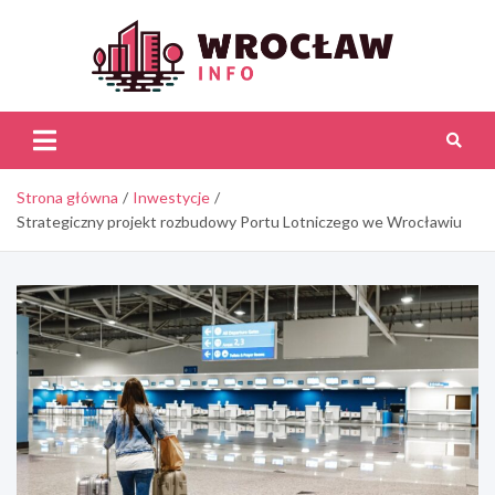
Skip
to
content
Wroc
Inf
Strona główna
Inwestycje
Strategiczny projekt rozbudowy Portu Lotniczego we Wrocławiu