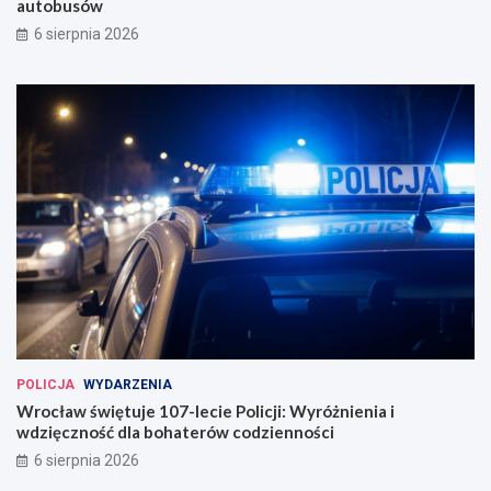
y
e
autobusów
w
P
6 sierpnia 2026
k
o
u
l
r
i
s
c
o
j
w
i
a
:
n
W
i
y
u
r
t
ó
r
ż
a
n
m
i
w
e
a
n
j
i
POLICJA
WYDARZENIA
ó
a
Wrocław świętuje 107-lecie Policji: Wyróżnienia i
w
i
wdzięczność dla bohaterów codzienności
i
w
6 sierpnia 2026
a
d
u
z