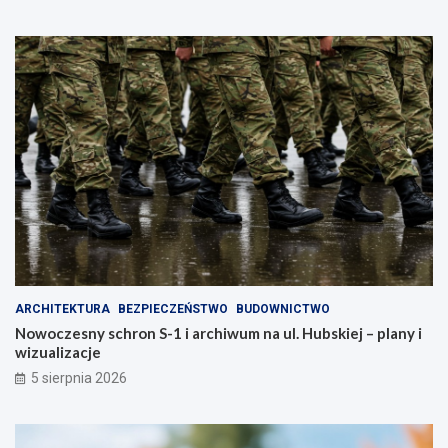
a
k
,
i
k
c
t
h
ó
–
r
z
a
a
z
d
m
b
i
a
e
j
n
o
i
s
m
w
i
o
a
j
ARCHITEKTURA
BEZPIECZEŃSTWO
BUDOWNICTWO
s
e
Nowoczesny schron S-1 i archiwum na ul. Hubskiej – plany i
t
z
wizualizacje
o
d
!
r
5 sierpnia 2026
o
w
i
e