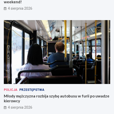
weekend!
4 sierpnia 2026
POLICJA
PRZESTĘPSTWA
Młody mężczyzna rozbija szybę autobusu w furii po uwadze
kierowcy
4 sierpnia 2026