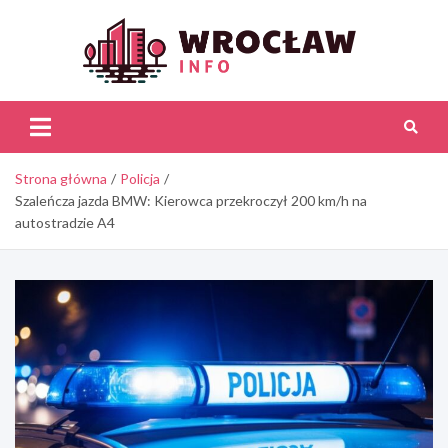
Skip
to
content
Wroc
Inf
Strona główna
Policja
Szaleńcza jazda BMW: Kierowca przekroczył 200 km/h na
autostradzie A4