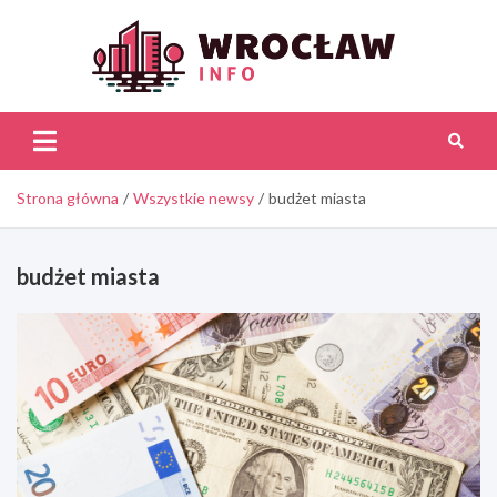
Skip
to
content
Wroc
Inf
Strona główna
Wszystkie newsy
budżet miasta
budżet miasta