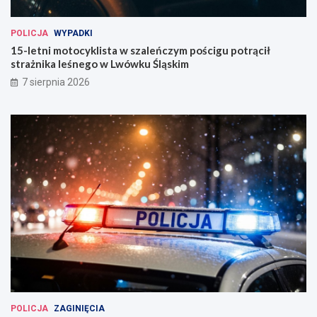
!
POLICJA
WYPADKI
15-letni motocyklista w szaleńczym pościgu potrącił
strażnika leśnego w Lwówku Śląskim
7 sierpnia 2026
POLICJA
ZAGINIĘCIA