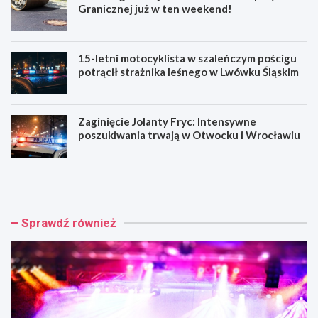
Granicznej już w ten weekend!
15-letni motocyklista w szaleńczym pościgu
potrącił strażnika leśnego w Lwówku Śląskim
Zaginięcie Jolanty Fryc: Intensywne
poszukiwania trwają w Otwocku i Wrocławiu
C
N
h
o
o
w
p
a
i
o
Sprawdź również
n
r
w
g
P
a
a
n
r
i
k
z
u
a
:
c