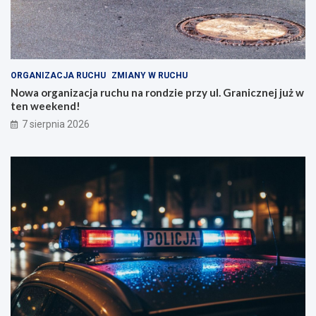
w
G
e
r
W
a
r
n
o
i
c
c
ORGANIZACJA RUCHU
ZMIANY W RUCHU
ł
z
Nowa organizacja ruchu na rondzie przy ul. Granicznej już w
a
n
ten weekend!
w
e
7 sierpnia 2026
i
j
u
j
!
u
ż
w
t
e
n
w
e
e
k
e
n
d