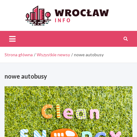
Skip
to
content
Wroc
Inf
Strona główna
Wszystkie newsy
nowe autobusy
nowe autobusy