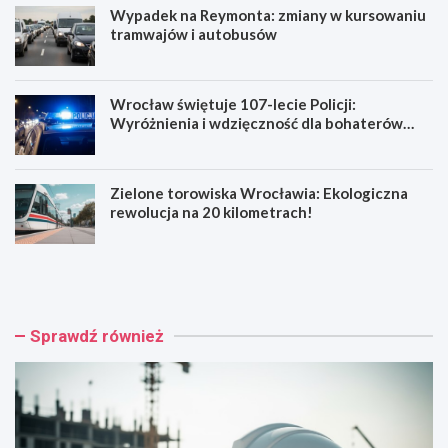
Wypadek na Reymonta: zmiany w kursowaniu
tramwajów i autobusów
Wrocław świętuje 107-lecie Policji:
Wyróżnienia i wdzięczność dla bohaterów
codzienności
Zielone torowiska Wrocławia: Ekologiczna
rewolucja na 20 kilometrach!
R
W
e
y
n
p
o
a
w
d
Sprawdź również
a
e
c
k
j
n
a
a
b
R
a
e