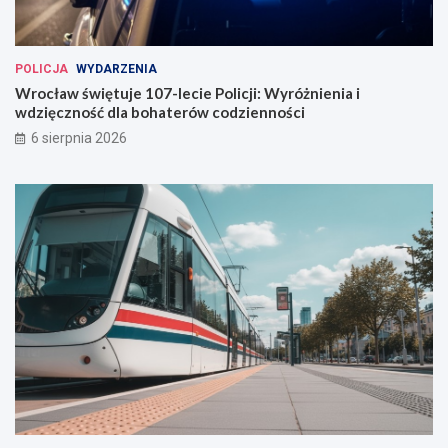
c
ł
a
POLICJA
WYDARZENIA
w
Wrocław świętuje 107-lecie Policji: Wyróżnienia i
i
wdzięczność dla bohaterów codzienności
u
6 sierpnia 2026