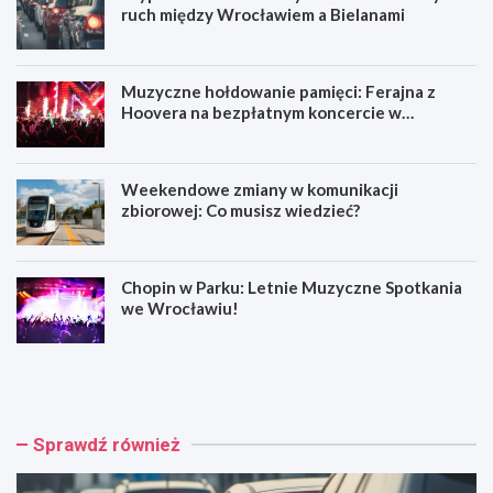
ruch między Wrocławiem a Bielanami
Muzyczne hołdowanie pamięci: Ferajna z
Hoovera na bezpłatnym koncercie w
Wrocławiu
Weekendowe zmiany w komunikacji
zbiorowej: Co musisz wiedzieć?
Chopin w Parku: Letnie Muzyczne Spotkania
we Wrocławiu!
W
M
y
u
p
z
a
y
d
c
Sprawdź również
e
z
k
n
n
e