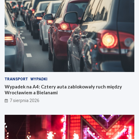
a
h
A
o
4
ł
:
d
C
o
z
w
t
a
e
n
r
i
y
e
a
p
u
a
t
m
TRANSPORT
WYPADKI
a
i
z
ę
Wypadek na A4: Cztery auta zablokowały ruch między
a
c
Wrocławiem a Bielanami
b
i
7 sierpnia 2026
l
:
o
F
k
e
o
r
w
a
a
j