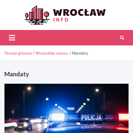
Skip
to
content
Wroc
Inf
Strona główna
Wszystkie newsy
Mandaty
Mandaty