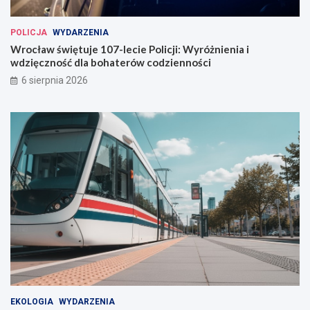
ł
a
POLICJA
WYDARZENIA
w
Wrocław świętuje 107-lecie Policji: Wyróżnienia i
i
wdzięczność dla bohaterów codzienności
u
6 sierpnia 2026
EKOLOGIA
WYDARZENIA