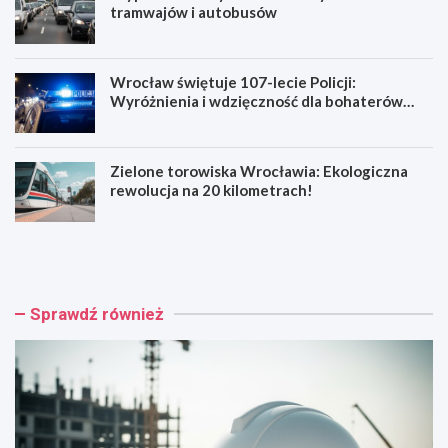
tramwajów i autobusów
Wrocław świętuje 107-lecie Policji:
Wyróżnienia i wdzięczność dla bohaterów
codzienności
Zielone torowiska Wrocławia: Ekologiczna
rewolucja na 20 kilometrach!
R
W
e
y
n
p
o
a
w
d
Sprawdź również
a
e
c
k
j
n
a
a
b
R
a
e
r
y
o
m