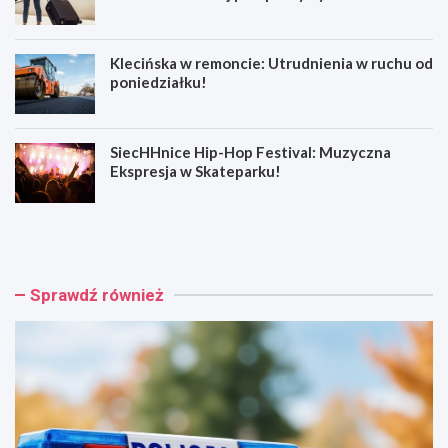
Klecińska w remoncie: Utrudnienia w ruchu od
poniedziałku!
SiecHHnice Hip-Hop Festival: Muzyczna
Ekspresja w Skateparku!
Z
T
ł
r
o
a
t
m
o
w
Sprawdź również
r
a
y
j
j
o
s
w
k
e
a
p
o
o
s
d
z
r