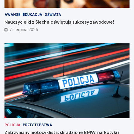
AWANSE
EDUKACJA
OŚWIATA
Nauczycielki z Siechnic świętują sukcesy zawodowe!
7 sierpnia 2026
POLICJA
PRZESTĘPSTWA
Zatrzymany motocyklista: skradzione BMW, narkotyki i