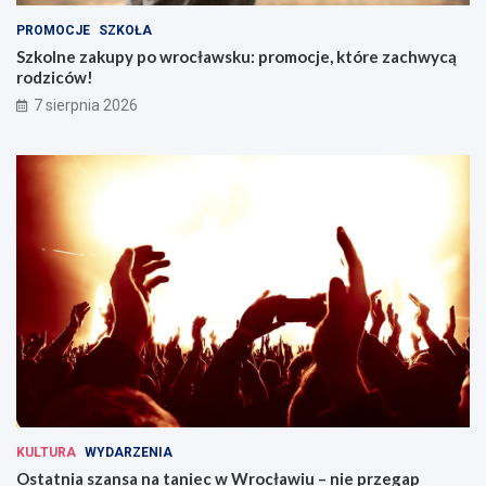
o
o
PROMOCJE
SZKOŁA
w
c
Szkolne zakupy po wrocławsku: promocje, które zachwycą
L
ł
rodziców!
w
a
ó
w
7 sierpnia 2026
w
i
k
u
u
Ś
l
ą
s
k
i
m
KULTURA
WYDARZENIA
Ostatnia szansa na taniec w Wrocławiu – nie przegap