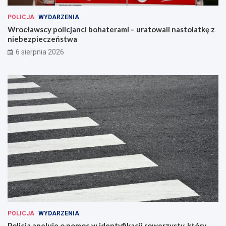
POLICJA
WYDARZENIA
Wrocławscy policjanci bohaterami – uratowali nastolatkę z
niebezpieczeństwa
6 sierpnia 2026
POLICJA
WYDARZENIA
Policja apeluje o pomoc w identyfikacji rowerzysty, który