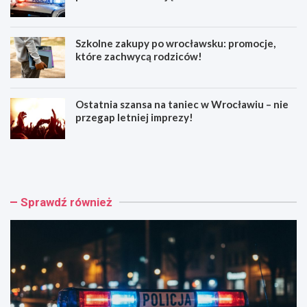
Szkolne zakupy po wrocławsku: promocje,
które zachwycą rodziców!
Ostatnia szansa na taniec w Wrocławiu – nie
przegap letniej imprezy!
1
Z
5
a
-
g
l
i
e
n
Sprawdź również
t
i
n
ę
i
c
m
i
o
e
t
J
o
o
c
l
y
a