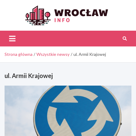
Skip
to
content
Wroc
Inf
Strona główna
Wszystkie newsy
ul. Armii Krajowej
ul. Armii Krajowej