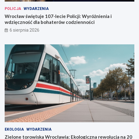
a
POLICJA
WYDARZENIA
w
Wrocław świętuje 107-lecie Policji: Wyróżnienia i
i
wdzięczność dla bohaterów codzienności
u
6 sierpnia 2026
EKOLOGIA
WYDARZENIA
Zielone torowiska Wrocławia: Ekologiczna rewolucja na 20