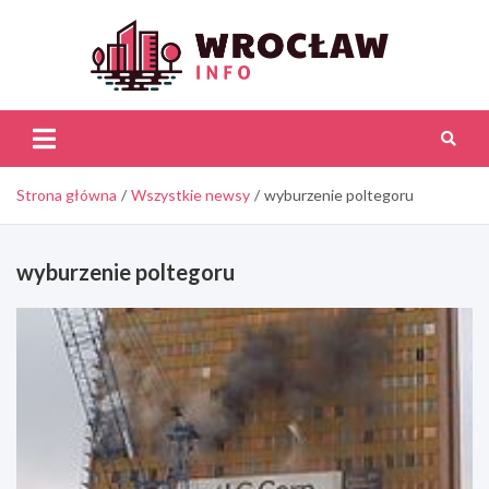
Skip
to
content
Wroc
Inf
Strona główna
Wszystkie newsy
wyburzenie poltegoru
wyburzenie poltegoru