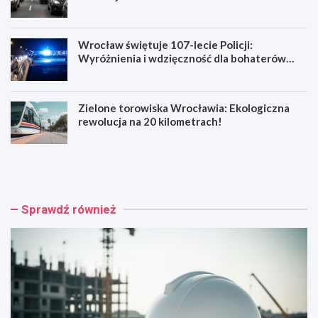
Wrocław świętuje 107-lecie Policji:
Wyróżnienia i wdzięczność dla bohaterów
codzienności
Zielone torowiska Wrocławia: Ekologiczna
rewolucja na 20 kilometrach!
R
W
e
y
n
p
o
a
w
d
Sprawdź również
a
e
c
k
j
n
a
a
b
R
a
e
r
y
o
m
k
o