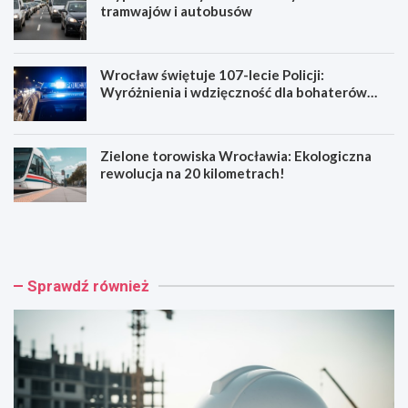
tramwajów i autobusów
Wrocław świętuje 107-lecie Policji:
Wyróżnienia i wdzięczność dla bohaterów
codzienności
Zielone torowiska Wrocławia: Ekologiczna
rewolucja na 20 kilometrach!
R
W
e
y
n
p
o
a
w
d
Sprawdź również
a
e
c
k
j
n
a
a
b
R
a
e
r
y
o
m