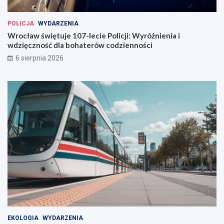
ł
a
POLICJA
WYDARZENIA
w
Wrocław świętuje 107-lecie Policji: Wyróżnienia i
i
wdzięczność dla bohaterów codzienności
u
6 sierpnia 2026
EKOLOGIA
WYDARZENIA