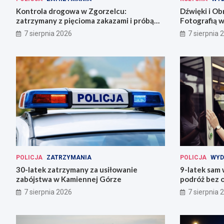
Kontrola drogowa w Zgorzelcu:
Dźwięki i Ob
zatrzymany z pięcioma zakazami i próbą
Fotografią w
ucieczki
7 sierpnia 2026
7 sierpnia 
POLICJA
ZATRZYMANIA
POLICJA
WYD
30-latek zatrzymany za usiłowanie
9-latek sam
zabójstwa w Kamiennej Górze
podróż bez o
7 sierpnia 2026
7 sierpnia 