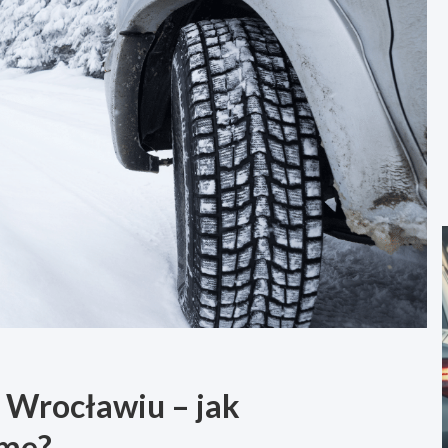
 Wrocławiu – jak
imę?