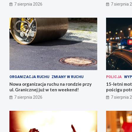
Wrocławiu
7 sierpnia 2026
7 sierpnia 
ORGANIZACJA RUCHU
ZMIANY W RUCHU
POLICJA
WYP
Nowa organizacja ruchu na rondzie przy
15-letni mot
ul. Granicznej już w ten weekend!
pościgu potr
Lwówku Śląs
7 sierpnia 2026
7 sierpnia 