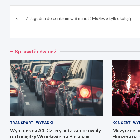
Nawigacja
Z Jagodna do centrum w 8 minut? Możliwe tylk okoleją
wpisu
Sprawdź również
TRANSPORT
WYPADKI
KONCERT
WY
Wypadek na A4: Cztery auta zablokowały
Muzyczne ho
ruch między Wrocławiem a Bielanami
Hoovera na 