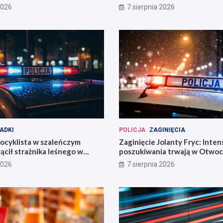
2026
7 sierpnia 2026
ADKI
POLICJA
ZAGINIĘCIA
ocyklista w szaleńczym
Zaginięcie Jolanty Fryc: Inte
ącił strażnika leśnego w
poszukiwania trwają w Otwoc
kim
Wrocławiu
2026
7 sierpnia 2026