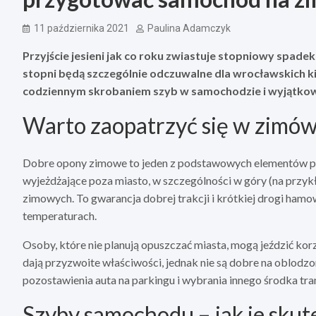
11 października 2021
Paulina Adamczyk
Przyjście jesieni jak co roku zwiastuje stopniowy spade
stopni będą szczególnie odczuwalne dla wrocławskich kie
codziennym skrobaniem szyb w samochodzie i wyjątkowo
Warto zaopatrzyć się w zimów
Dobre opony zimowe to jeden z podstawowych elementów p
wyjeżdżające poza miasto, w szczególności w góry (na przy
zimowych. To gwarancja dobrej trakcji i krótkiej drogi hamo
temperaturach.
Osoby, które nie planują opuszczać miasta, mogą jeździć ko
dają przyzwoite właściwości, jednak nie są dobre na oblodzon
pozostawienia auta na parkingu i wybrania innego środka tra
Szyby samochodu – jak je skut