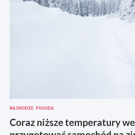
NA DRODZE
POGODA
Coraz niższe temperatury we
przygotować samochód na z