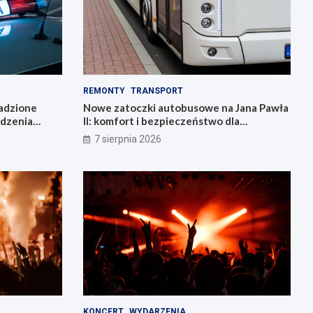
REMONTY
TRANSPORT
radzione
Nowe zatoczki autobusowe na Jana Pawła
adzenia
II: komfort i bezpieczeństwo dla
mieszkańców!
7 sierpnia 2026
KONCERT
WYDARZENIA