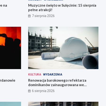
e na
Muzyczne święto w Sulęcinie: 15 sierpnia
pełne atrakcji!
7 sierpnia 2026
KULTURA
WYDARZENIA
Jordanowie
Renowacja barokowego refektarza
dominikanów zainaugurowana we
Wrocławiu
6 sierpnia 2026