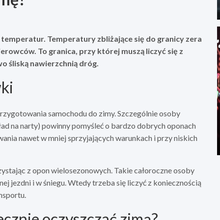
k temperatur. Temperatury zbliżające się do granicy zera
rowców. To granica, przy której muszą liczyć się z
 śliską nawierzchnią dróg.
ki
rzygotowania samochodu do zimy. Szczególnie osoby
kład na narty) powinny pomyśleć o bardzo dobrych oponach
wania nawet w mniej sprzyjających warunkach i przy niskich
rzystając z opon wielosezonowych. Takie całoroczne osoby
ej jezdni i w śniegu. Wtedy trzeba się liczyć z koniecznością
nsportu.
ecznie oczyszczać zimą?