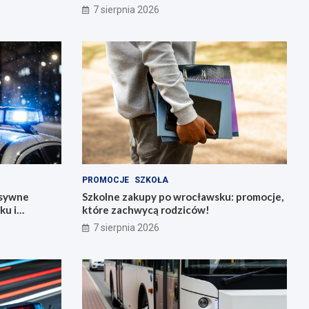
7 sierpnia 2026
PROMOCJE
SZKOŁA
nsywne
Szkolne zakupy po wrocławsku: promocje,
ku i
które zachwycą rodziców!
7 sierpnia 2026