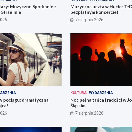
razy: Muzyczne Spotkanie z
Muzyczna uczta w Hucie: TeD
 Strzelinie
bezpłatnym koncercie!
2026
7 sierpnia 2026
ARZENIA
KULTURA
WYDARZENIA
 w pociągu: dramatyczna
Noc pełna tańca i radości w 
jca!
Śląskim
2026
7 sierpnia 2026