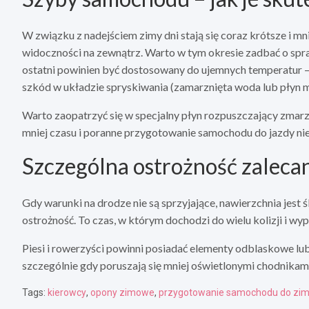
W związku z nadejściem zimy dni stają się coraz krótsze i mn
widoczności na zewnątrz. Warto w tym okresie zadbać o spr
ostatni powinien być dostosowany do ujemnych temperatur
szkód w układzie spryskiwania (zamarznięta woda lub płyn 
Warto zaopatrzyć się w specjalny płyn rozpuszczający zmar
mniej czasu i poranne przygotowanie samochodu do jazdy nie
Szczególna ostrożność zaleca
Gdy warunki na drodze nie są sprzyjające, nawierzchnia jest 
ostrożność. To czas, w którym dochodzi do wielu kolizji i w
Piesi i rowerzyści powinni posiadać elementy odblaskowe lu
szczególnie gdy poruszają się mniej oświetlonymi chodnikam
Tags:
kierowcy
,
opony zimowe
,
przygotowanie samochodu do zi