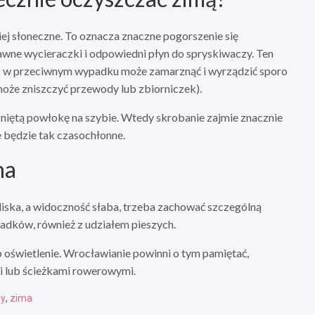
iej słoneczne. To oznacza znaczne pogorszenie się
awne wycieraczki i odpowiedni płyn do spryskiwaczy. Ten
 – w przeciwnym wypadku może zamarznąć i wyrządzić sporo
może zniszczyć przewody lub zbiorniczek).
zniętą powłokę na szybie. Wtedy skrobanie zajmie znacznie
 będzie tak czasochłonne.
na
śliska, a widoczność słaba, trzeba zachować szczególną
ypadków, również z udziałem pieszych.
b oświetlenie. Wrocławianie powinni o tym pamiętać,
i lub ścieżkami rowerowymi.
my
,
zima