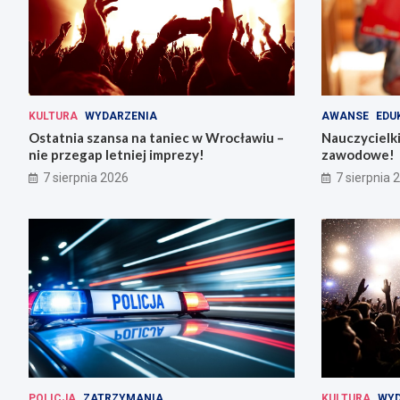
KULTURA
WYDARZENIA
AWANSE
EDU
Ostatnia szansa na taniec w Wrocławiu –
Nauczycielki
nie przegap letniej imprezy!
zawodowe!
7 sierpnia 2026
7 sierpnia 
POLICJA
ZATRZYMANIA
KULTURA
WYD