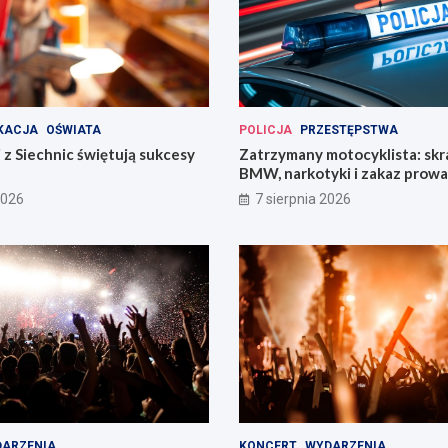
KACJA
OŚWIATA
POLICJA
PRZESTĘPSTWA
 z Siechnic świętują sukcesy
Zatrzymany motocyklista: sk
BMW, narkotyki i zakaz prow
pojazdów
2026
7 sierpnia 2026
ARZENIA
KONCERT
WYDARZENIA