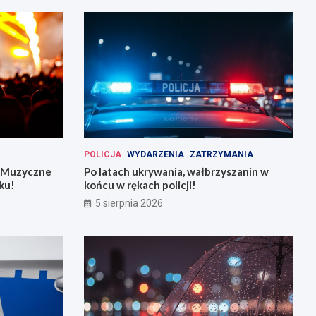
POLICJA
WYDARZENIA
ZATRZYMANIA
: Muzyczne
Po latach ukrywania, wałbrzyszanin w
ku!
końcu w rękach policji!
5 sierpnia 2026