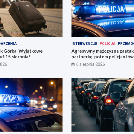
ARZENIA
INTERWENCJE
POLICJA
PRZEMO
k Górka: Wyjątkowe
Agresywny mężczyzna zaata
uż 15 sierpnia!
partnerkę, potem policjantów 
butelką
2026
6 sierpnia 2026