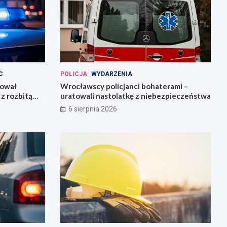
C
POLICJA
WYDARZENIA
kował
Wrocławscy policjanci bohaterami –
z rozbitą
uratowali nastolatkę z niebezpieczeństwa
6 sierpnia 2026