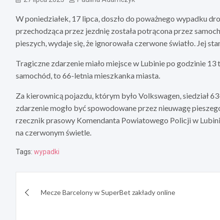
W poniedziałek, 17 lipca, doszło do poważnego wypadku drog
przechodząca przez jezdnię została potrącona przez samoch
pieszych, wydaje się, że ignorowała czerwone światło. Jej sta
Tragiczne zdarzenie miało miejsce w Lubinie po godzinie 13 
samochód, to 66-letnia mieszkanka miasta.
Za kierownicą pojazdu, którym było Volkswagen, siedział 63-l
zdarzenie mogło być spowodowane przez nieuwagę pieszego. 
rzecznik prasowy Komendanta Powiatowego Policji w Lubinie
na czerwonym świetle.
Tags:
wypadki
Nawigacja
Mecze Barcelony w SuperBet zakłady online
wpisu