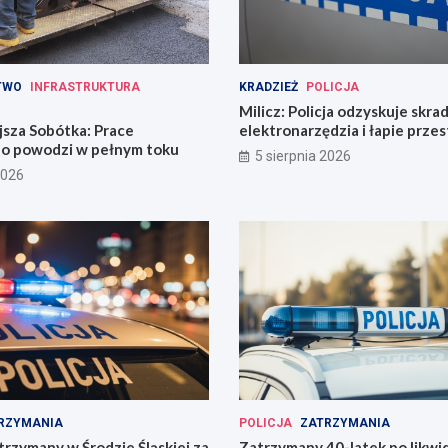
TWO
INFRASTRUKTURA
KRADZIEŻ
POLICJA
Milicz: Policja odzyskuje skra
jsza Sobótka: Prace
elektronarzędzia i łapie prze
o powodzi w pełnym toku
narkotykami
5 sierpnia 2026
2026
RZYMANIA
POLICJA
ZATRZYMANIA
trzymany w Środzie Śląskiej za
Zatrzymany 40-latek po likwid