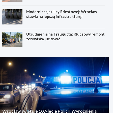
Modernizacja ulicy Rdestowej: Wrocław
stawia na lepszą infrastrukturę!
Utrudnienia na Traugutta: Kluczowy remont
torowiska już trwa!
Wrocław świętuje 107-lecie Policji: Wyróżnienia i