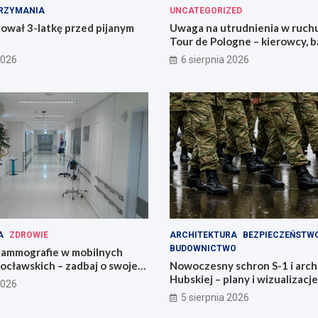
RZYMANIA
UNCATEGORIZED
ował 3-latkę przed pijanym
Uwaga na utrudnienia w ruch
Tour de Pologne – kierowcy, b
przygotowani!
2026
6 sierpnia 2026
A
ZDROWIE
ARCHITEKTURA
BEZPIECZEŃSTW
BUDOWNICTWO
ammografie w mobilnych
ocławskich – zadbaj o swoje
Nowoczesny schron S-1 i arch
Hubskiej – plany i wizualizacje
2026
5 sierpnia 2026