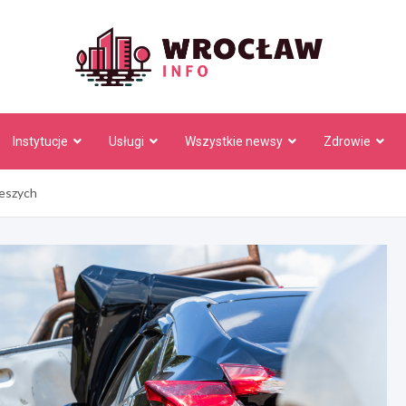
Wrocł
Instytucje
Usługi
Wszystkie newsy
Zdrowie
ieszych