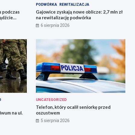
PODWÓRKA
REWITALIZACJA
u podczas
Gajowice zyskają nowe oblicze: 2,7 mln zł
ądźcie
na rewitalizację podwórka
6 sierpnia 2026
O
UNCATEGORIZED
Telefon, który ocalił seniorkę przed
iwum na ul.
oszustwem
5 sierpnia 2026