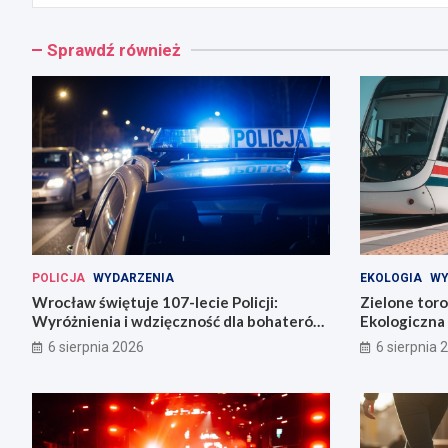
Sprawdź również
POLICJA
WYDARZENIA
EKOLOGIA
WY
Wrocław świętuje 107-lecie Policji:
Zielone tor
Wyróżnienia i wdzięczność dla bohaterów
Ekologiczna 
codzienności
6 sierpnia 2026
6 sierpnia 