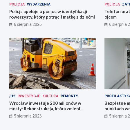
POLICJA
WYDARZENIA
POLICJA
ZAT
Policja apeluje o pomoc w identyfikacji
Telefon urat
rowerzysty, który potrącił matkę z dziećmi
ojcem
6 sierpnia 2026
6 sierpnia 
/H2
INWESTYCJE
KULTURA
REMONTY
PROFILAKTYK
Wrocław inwestuje 200 milionów w
Bezpłatne m
mosty: Rekonstrukcja, która zmieni
punktach wr
miasto!
zdrowie!
5 sierpnia 2026
5 sierpnia 