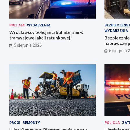
POLICJA
WYDARZENIA
BEZPIECZEŃS
WYDARZENIA
Wrocławscy policjanci bohaterami w
tramwajowej akcji ratunkowej!
Bezpiecznie
naprawcze p
5 sierpnia 2026
5 sierpnia 
DROGI
REMONTY
POLICJA
ZAT
Ulica Klonowa w Biestrzykowie z nową
Ukrainiec za