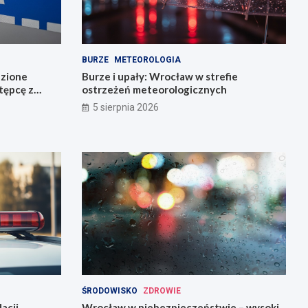
BURZE
METEOROLOGIA
dzione
Burze i upały: Wrocław w strefie
stępcę z
ostrzeżeń meteorologicznych
5 sierpnia 2026
ŚRODOWISKO
ZDROWIE
acji
Wrocław w niebezpieczeństwie – wysoki