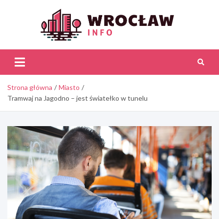
Skip
to
content
Wroc
Inf
Strona główna
Miasto
Tramwaj na Jagodno – jest światełko w tunelu