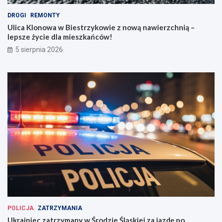
DROGI
REMONTY
Ulica Klonowa w Biestrzykowie z nową nawierzchnią –
lepsze życie dla mieszkańców!
5 sierpnia 2026
POLICJA
ZATRZYMANIA
Ukrainiec zatrzymany w Środzie Śląskiej za jazdę po