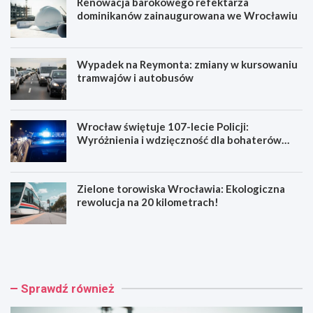
Renowacja barokowego refektarza
dominikanów zainaugurowana we Wrocławiu
Wypadek na Reymonta: zmiany w kursowaniu
tramwajów i autobusów
Wrocław świętuje 107-lecie Policji:
Wyróżnienia i wdzięczność dla bohaterów
codzienności
Zielone torowiska Wrocławia: Ekologiczna
rewolucja na 20 kilometrach!
R
W
e
y
n
p
o
a
w
d
Sprawdź również
a
e
c
k