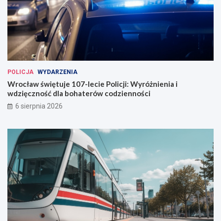
e
W
r
o
c
ł
a
POLICJA
WYDARZENIA
w
Wrocław świętuje 107-lecie Policji: Wyróżnienia i
i
wdzięczność dla bohaterów codzienności
u
6 sierpnia 2026