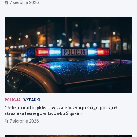
7 sierpnia 2026
i
j
u
j
!
u
ż
w
t
e
n
w
e
e
k
e
n
d
!
POLICJA
WYPADKI
15-letni motocyklista w szaleńczym pościgu potrącił
strażnika leśnego w Lwówku Śląskim
7 sierpnia 2026