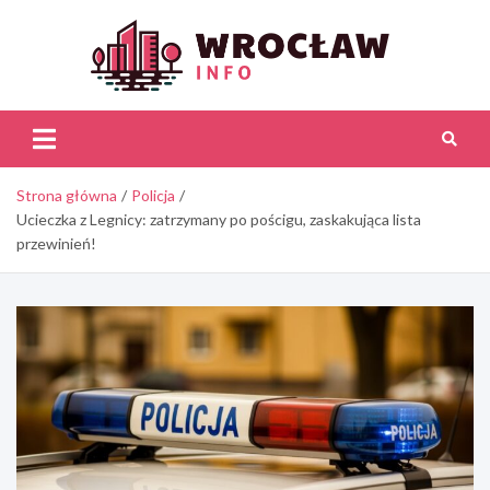
Skip
to
content
Wroc
Inf
Strona główna
Policja
Ucieczka z Legnicy: zatrzymany po pościgu, zaskakująca lista
przewinień!