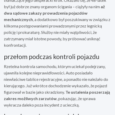
tłumaczące jego desperacki krok. Okazało się, że 48-latek
był już dobrze znany organom ścigania – ciążyły na nim
aż
dwa sądowe zakazy prowadzenia pojazdów
mechanicznych
, a dodatkowo był poszukiwany w związku z
kilkoma postępowaniami prowadzonymi przez legnicką
policję i prokuraturę. Służby nie miały wątpliwości, że
zatrzymany miał istotne powody, by próbować uniknąć
konfrontacji.
przełom podczas kontroli pojazdu
Rzetelna kontrola samochodu, którym uciekał podejrzany,
ujawniła kolejne nieprawidłowości. Auto posiadało
niewłaściwe tablice rejestracyjne, a ponadto nie należało do
kierującego. Już wkrótce dochodzenie wykazało, że pojazd
figurował w bazie jako skradziony.
Te ustalenia poszerzają
zakres możliwych zarzutów
, pokazując, że sprawa
wykracza daleko poza incydent z ucieczką.