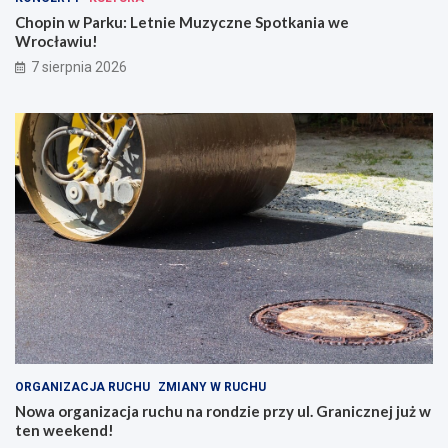
z
a
y
r
Chopin w Parku: Letnie Muzyczne Spotkania we
c
o
Wrocławiu!
z
n
7 sierpnia 2026
n
d
e
z
S
i
p
e
o
p
t
r
k
z
a
y
n
u
i
l
a
.
w
G
e
r
W
a
r
n
o
i
c
c
ORGANIZACJA RUCHU
ZMIANY W RUCHU
ł
z
Nowa organizacja ruchu na rondzie przy ul. Granicznej już w
a
n
ten weekend!
w
e