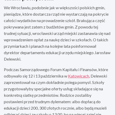
We Wrocławiu, podobnie jak w większości polskich gmin,
pieniądze, które dostarcza rząd nie wystarczają na pokrycie
całości wydatków na prowadzenie szkół. Brakująca część
pokrywana jest zatem z budżetów gmin. Z powodu tej
trudnej sytuacji, wrocławski urząd miejski zastanawia się nad
wprowadzeniem opłat za naukę dzieci w szkołach. O takich
przymiarkach i planach na kolejne lata poinformował
dyrektor departamentu edukacji urzędu miejskiego Jarosław
Delewski.
Podczas Samorządowego Forum Kapitału i Finansów, które
odbywało się 12 i 13 października w
Katowicach
, Delewski
zaprezentował na czym dokładnie polega pomysł. Szkoły
przygotowałyby specjalne oferty usług składające się na
konkretną siatkę przedmiotów. Rodzice zostaliby
postawieni przed trudnym dylematem: albo dopłacą do
edukacji dzieci 200, 300 złotych rocznie, albo będą musieli
odbierać dzieci ze szkoły o 13.00, bo na więcej zajęć nie