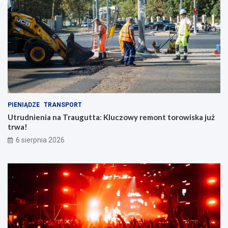
e
n
n
o
ś
c
i
PIENIĄDZE
TRANSPORT
Utrudnienia na Traugutta: Kluczowy remont torowiska już
trwa!
6 sierpnia 2026