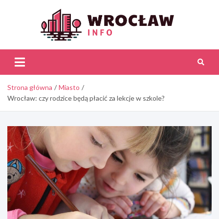
Skip
to
content
Wroc
Inf
Strona główna
Miasto
Wrocław: czy rodzice będą płacić za lekcje w szkole?