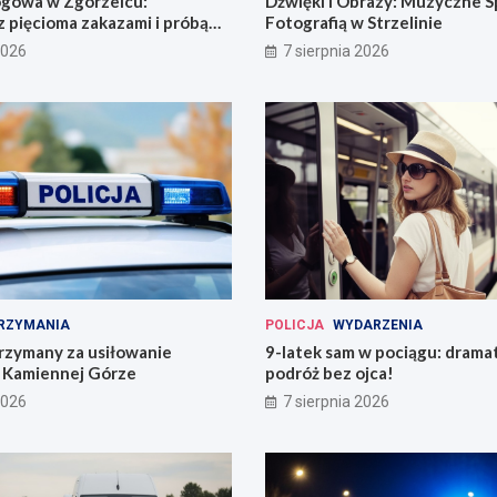
ogowa w Zgorzelcu:
Dźwięki i Obrazy: Muzyczne S
 pięcioma zakazami i próbą
Fotografią w Strzelinie
2026
7 sierpnia 2026
RZYMANIA
POLICJA
WYDARZENIA
rzymany za usiłowanie
9-latek sam w pociągu: drama
 Kamiennej Górze
podróż bez ojca!
2026
7 sierpnia 2026