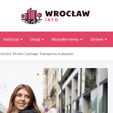
Wrocł
Instytucje
Usługi
Wszystkie newsy
Zdrowie
szłości: Strefa Czystego Transportu w planach