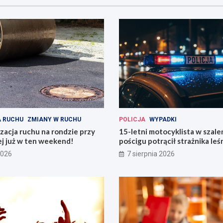
 RUCHU
ZMIANY W RUCHU
POLICJA
WYPADKI
acja ruchu na rondzie przy
15-letni motocyklista w szal
ej już w ten weekend!
pościgu potrącił strażnika le
Lwówku Śląskim
2026
7 sierpnia 2026