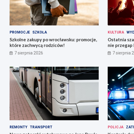
PROMOCJE
SZKOŁA
KULTURA
WYD
Szkolne zakupy po wrocławsku: promocje,
Ostatnia sza
które zachwycą rodziców!
nie przegap 
7 sierpnia 2026
7 sierpnia 
REMONTY
TRANSPORT
POLICJA
ZAT