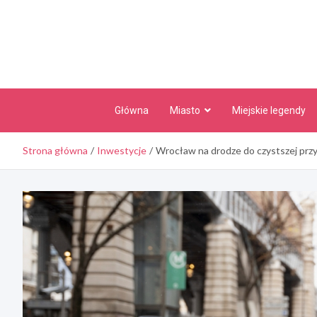
Skip
to
content
Główna
Miasto
Miejskie legendy
Strona główna
Inwestycje
Wrocław na drodze do czystszej przy