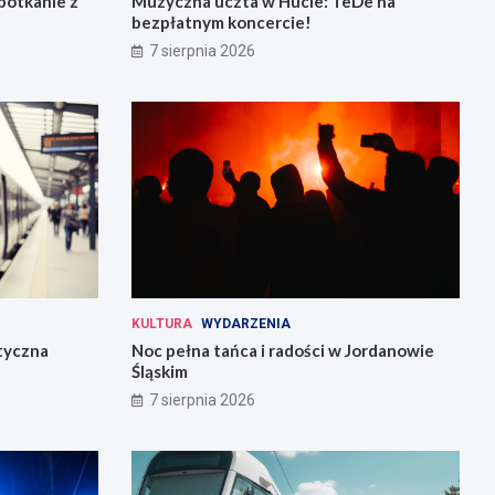
potkanie z
Muzyczna uczta w Hucie: TeDe na
bezpłatnym koncercie!
7 sierpnia 2026
KULTURA
WYDARZENIA
tyczna
Noc pełna tańca i radości w Jordanowie
Śląskim
7 sierpnia 2026