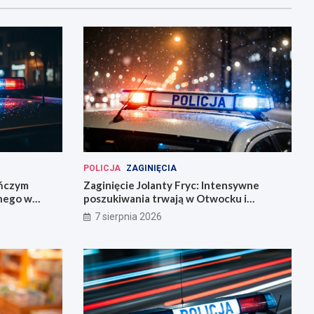
POLICJA
ZAGINIĘCIA
eńczym
Zaginięcie Jolanty Fryc: Intensywne
śnego w
poszukiwania trwają w Otwocku i
Wrocławiu
7 sierpnia 2026