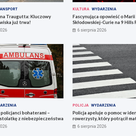
ANSPORT
KULTURA
WYDARZENIA
 na Traugutta: Kluczowy
Fascynująca opowieść o Marii
iska już trwa!
Skłodowskiej-Curie na 9 Hills 
2026
6 sierpnia 2026
ARZENIA
POLICJA
WYDARZENIA
policjanci bohaterami –
Policja apeluje o pomoc w iden
astolatkę z niebezpieczeństwa
rowerzysty, który potrącił ma
2026
6 sierpnia 2026