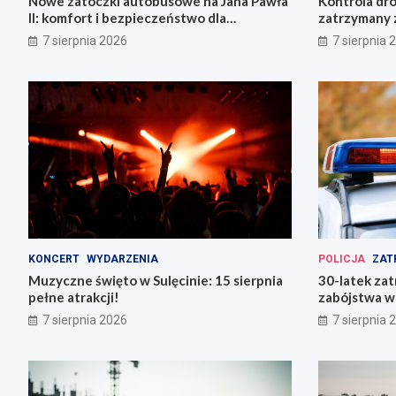
Nowe zatoczki autobusowe na Jana Pawła
Kontrola dr
II: komfort i bezpieczeństwo dla
zatrzymany z
mieszkańców!
ucieczki
7 sierpnia 2026
7 sierpnia 
KONCERT
WYDARZENIA
POLICJA
ZAT
Muzyczne święto w Sulęcinie: 15 sierpnia
30-latek zat
pełne atrakcji!
zabójstwa w
7 sierpnia 2026
7 sierpnia 