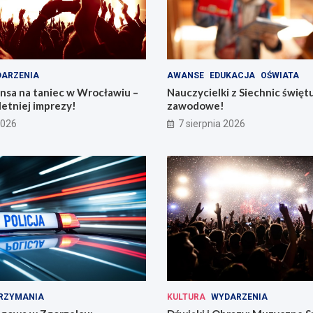
ARZENIA
AWANSE
EDUKACJA
OŚWIATA
nsa na taniec w Wrocławiu –
Nauczycielki z Siechnic święt
letniej imprezy!
zawodowe!
2026
7 sierpnia 2026
RZYMANIA
KULTURA
WYDARZENIA