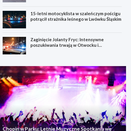
15-letni motocyklista w szaleńczym pościgu
potrącił strażnika leśnego w Lwówku Śląskim
Zaginięcie Jolanty Fryc: Intensywne
poszukiwania trwają w Otwocku i
Wrocławiu
Chopin w Parku: Letnie Muzyczne Spotkania we