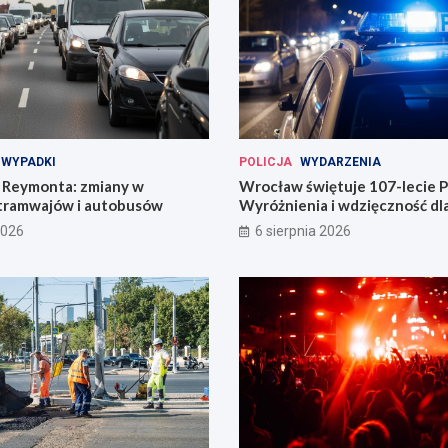
WYPADKI
POLICJA
WYDARZENIA
Reymonta: zmiany w
Wrocław świętuje 107-lecie Po
tramwajów i autobusów
Wyróżnienia i wdzięczność d
codzienności
2026
6 sierpnia 2026