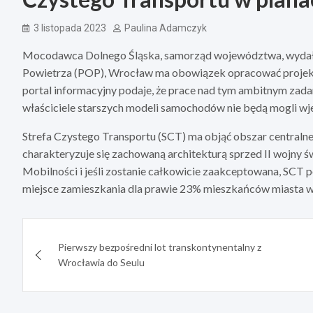
3 listopada 2023
Paulina Adamczyk
Mocodawca Dolnego Śląska, samorząd województwa, wydał
Powietrza (POP), Wrocław ma obowiązek opracować projekt
portal informacyjny podaje, że prace nad tym ambitnym zada
właściciele starszych modeli samochodów nie będą mogli wje
Strefa Czystego Transportu (SCT) ma objąć obszar centralnej
charakteryzuje się zachowaną architekturą sprzed II wojny 
Mobilności i jeśli zostanie całkowicie zaakceptowana, SCT 
miejsce zamieszkania dla prawie 23% mieszkańców miasta w
Nawigacja
Pierwszy bezpośredni lot transkontynentalny z
wpisu
Wrocławia do Seulu