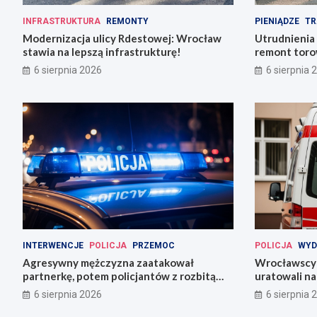
INFRASTRUKTURA
REMONTY
PIENIĄDZE
TR
Modernizacja ulicy Rdestowej: Wrocław
Utrudnienia
stawia na lepszą infrastrukturę!
remont torow
6 sierpnia 2026
6 sierpnia 
INTERWENCJE
POLICJA
PRZEMOC
POLICJA
WYD
Agresywny mężczyzna zaatakował
Wrocławscy 
partnerkę, potem policjantów z rozbitą
uratowali n
butelką
6 sierpnia 2026
6 sierpnia 