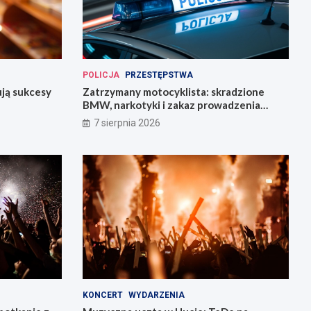
POLICJA
PRZESTĘPSTWA
ują sukcesy
Zatrzymany motocyklista: skradzione
BMW, narkotyki i zakaz prowadzenia
pojazdów
7 sierpnia 2026
KONCERT
WYDARZENIA