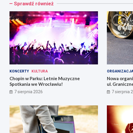
Sprawdź również
KONCERTY
KULTURA
ORGANIZACJA
Chopin w Parku: Letnie Muzyczne
Nowa organiz
Spotkania we Wrocławiu!
ul. Graniczn
7 sierpnia 2026
7 sierpnia 