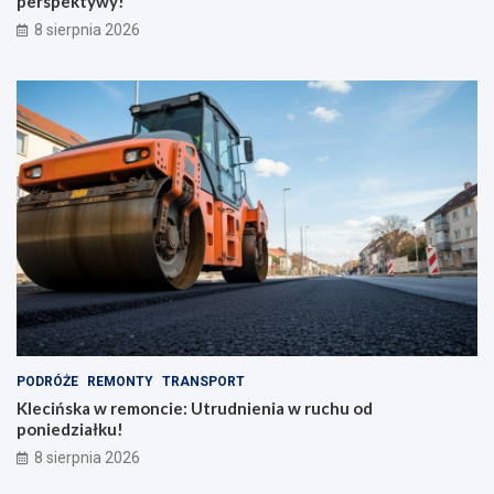
perspektywy!
a
p
8 sierpnia 2026
d
e
z
r
i
s
o
p
n
e
y
k
m
t
p
y
l
w
e
y
c
!
a
k
i
e
m
PODRÓŻE
REMONTY
TRANSPORT
Klecińska w remoncie: Utrudnienia w ruchu od
poniedziałku!
8 sierpnia 2026