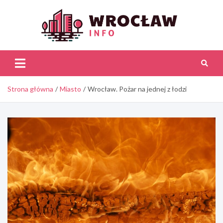
Skip
to
content
Wroc
Inf
Strona główna
Miasto
Wrocław. Pożar na jednej z łodzi