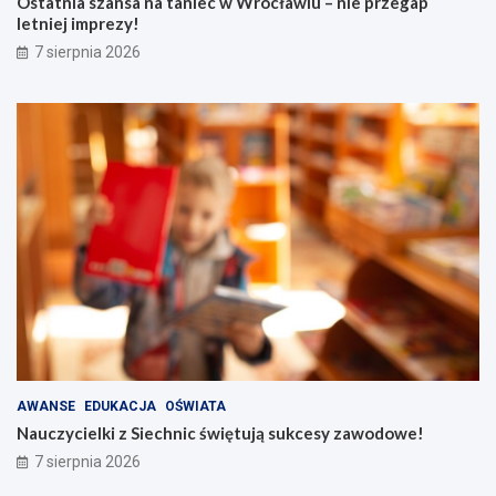
Ostatnia szansa na taniec w Wrocławiu – nie przegap
letniej imprezy!
7 sierpnia 2026
AWANSE
EDUKACJA
OŚWIATA
Nauczycielki z Siechnic świętują sukcesy zawodowe!
7 sierpnia 2026