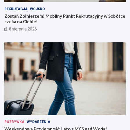
REKRUTACJA
WOJSKO
Zostań Żołnierzem! Mobilny Punkt Rekrutacyjny w Sobótce
czeka na Ciebie!
8 sierpnia 2026
ROZRYWKA
WYDARZENIA
Weekendowa Przyjemność: Lato z MCS nad Wodą!