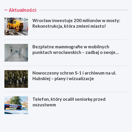
Aktualności
Wrocław inwestuje 200 milionów w mosty:
Rekonstrukcja, która zmieni miasto!
Bezpłatne mammografie w mobilnych
punktach wrocławskich – zadbaj o swoje
zdrowie!
Nowoczesny schron S-1 i archiwum na ul.
Hubskiej – plany i wizualizacje
Telefon, który ocalił seniorkę przed
oszustwem
W
B
r
e
o
z
c
p