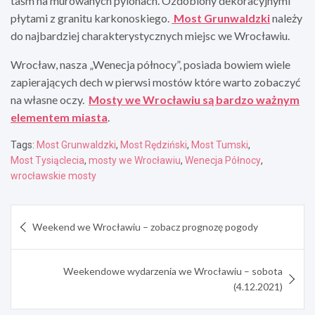
taśm na murowanych pylonach. Ozdobiony dekoracyjnymi
płytami z granitu karkonoskiego.
Most Grunwaldzki
należy
do najbardziej charakterystycznych miejsc we Wrocławiu.
Wrocław, nasza „Wenecja północy”, posiada bowiem wiele
zapierających dech w pierwsi mostów które warto zobaczyć
na własne oczy.
Mosty we Wrocławiu są bardzo ważnym
elementem miasta
.
Tags:
Most Grunwaldzki
,
Most Rędziński
,
Most Tumski
,
Most Tysiąclecia
,
mosty we Wrocławiu
,
Wenecja Północy
,
wrocławskie mosty
Nawigacja
Weekend we Wrocławiu – zobacz prognozę pogody
wpisu
Weekendowe wydarzenia we Wrocławiu – sobota
(4.12.2021)