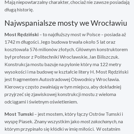
Mają niepowtarzalny charakter, chociaż nie zawsze posiadają
długą historię.
Najwspanialsze mosty we Wrocławiu
Most Rędziński
– to najdłuższy most w Polsce – posiada aż
1742 m długości. Jego budowa trwała około 5 lat oraz
kosztowała 576 milionów złotych. Głównym konstruktorem
był profesor z Politechniki Wrocławskie, Jan Biliszczuk.
Konstrukcja mostu bazuje na pylonie który ma 122 metry
wysokości i ma budowę w kształcie litery H. Most Rędziński
jest fragmentem Autostradowej Obwodnicy Wrocławia.
Kierowcy często zwalniają w tym miejscu, aby dokładniej
przyjrzeć się zjawiskowej konstrukcji mostu z wieloma
odciągami i świetnym oświetleniem.
Most Tumski
– jest mostem, który łączy Ostrów Tumski i
wyspę Piasek. Znany wszystkim jako
most zakochanych,
na
którym przypinało się kłódki w imię miłości. W ostatnim