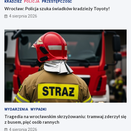
KRADZIEŻ
POLICJA
PRZESTĘPCZOŚĆ
Wrocław: Policja szuka świadków kradzieży Toyoty!
4 sierpnia 2026
WYDARZENIA
WYPADKI
Tragedia na wrocławskim skrzyżowaniu: tramwaj zderzył się
z busem, pięć osób rannych
4 sierpnia 2026