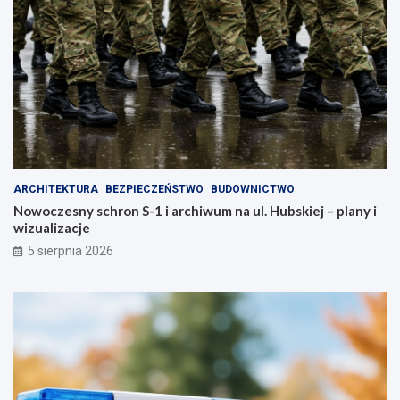
r
z
a
a
z
d
m
b
i
a
e
j
n
o
i
s
m
w
i
o
a
j
ARCHITEKTURA
BEZPIECZEŃSTWO
BUDOWNICTWO
s
e
Nowoczesny schron S-1 i archiwum na ul. Hubskiej – plany i
t
z
wizualizacje
o
d
!
r
5 sierpnia 2026
o
w
i
e
!