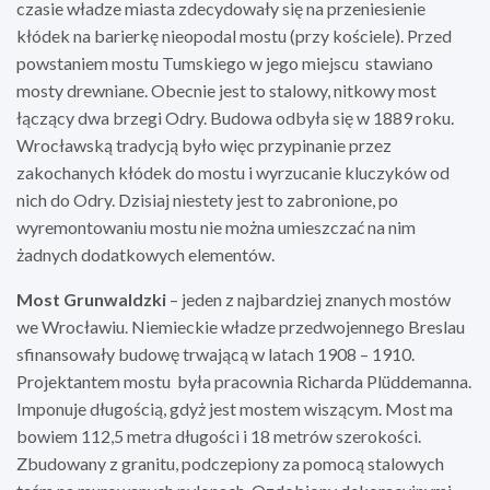
czasie władze miasta zdecydowały się na przeniesienie
kłódek na barierkę nieopodal mostu (przy kościele). Przed
powstaniem mostu Tumskiego w jego miejscu stawiano
mosty drewniane. Obecnie jest to stalowy, nitkowy most
łączący dwa brzegi Odry. Budowa odbyła się w 1889 roku.
Wrocławską tradycją było więc przypinanie przez
zakochanych kłódek do mostu i wyrzucanie kluczyków od
nich do Odry. Dzisiaj niestety jest to zabronione, po
wyremontowaniu mostu nie można umieszczać na nim
żadnych dodatkowych elementów.
Most Grunwaldzki
– jeden z najbardziej znanych mostów
we Wrocławiu. Niemieckie władze przedwojennego Breslau
sfinansowały budowę trwającą w latach 1908 – 1910.
Projektantem mostu była pracownia Richarda Plüddemanna.
Imponuje długością, gdyż jest mostem wiszącym. Most ma
bowiem 112,5 metra długości i 18 metrów szerokości.
Zbudowany z granitu, podczepiony za pomocą stalowych