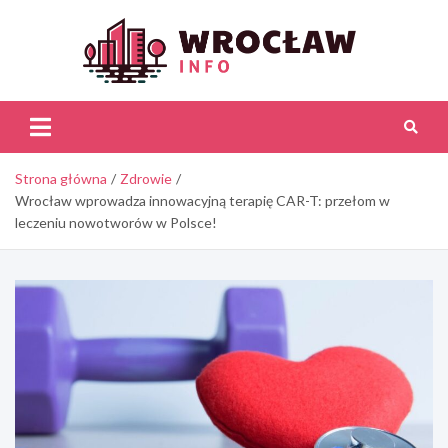
Skip
to
content
Wroc
Inf
Strona główna
Zdrowie
Wrocław wprowadza innowacyjną terapię CAR-T: przełom w
leczeniu nowotworów w Polsce!