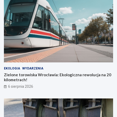
o
ę
b
c
u
z
s
n
ó
o
w
ś
ć
d
l
a
b
o
h
a
EKOLOGIA
WYDARZENIA
t
Zielone torowiska Wrocławia: Ekologiczna rewolucja na 20
e
kilometrach!
r
ó
6 sierpnia 2026
w
c
o
d
z
i