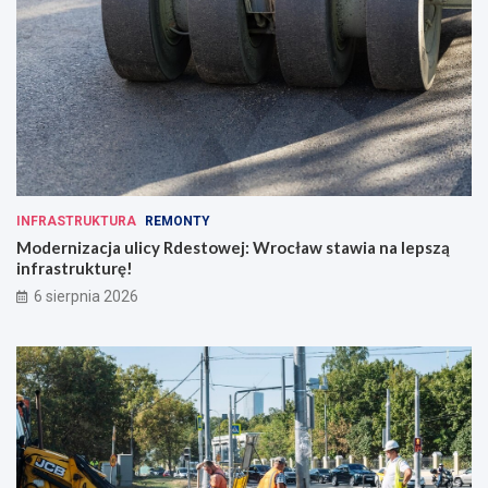
e
n
n
o
ś
c
i
INFRASTRUKTURA
REMONTY
Modernizacja ulicy Rdestowej: Wrocław stawia na lepszą
infrastrukturę!
6 sierpnia 2026