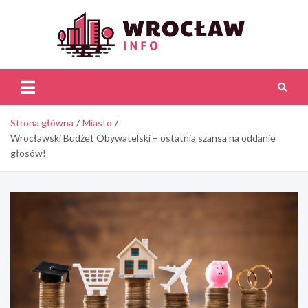
Skip
to
content
Wroc
Inf
Strona główna
Miasto
Wrocławski Budżet Obywatelski – ostatnia szansa na oddanie
głosów!