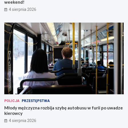
weekend!
4 sierpnia 2026
POLICJA
PRZESTĘPSTWA
Młody mężczyzna rozbija szybę autobusu w furii po uwadze
kierowcy
4 sierpnia 2026