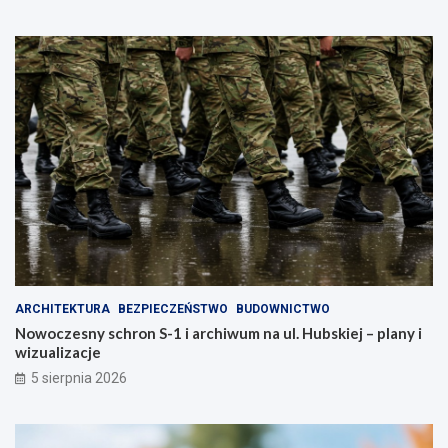
a
k
,
i
k
c
t
h
ó
–
r
z
a
a
z
d
m
b
i
a
e
j
n
o
i
s
m
w
i
o
a
j
ARCHITEKTURA
BEZPIECZEŃSTWO
BUDOWNICTWO
s
e
Nowoczesny schron S-1 i archiwum na ul. Hubskiej – plany i
t
z
wizualizacje
o
d
!
r
5 sierpnia 2026
o
w
i
e