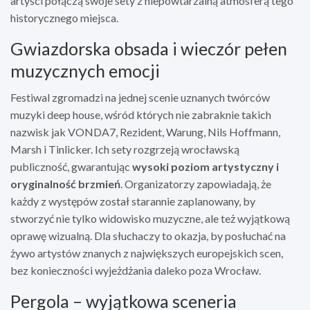
artyści połączą swoje sety z niepowtarzalną atmosferą tego
historycznego miejsca.
Gwiazdorska obsada i wieczór pełen
muzycznych emocji
Festiwal zgromadzi na jednej scenie uznanych twórców
muzyki deep house, wśród których nie zabraknie takich
nazwisk jak VONDA7, Rezident, Warung, Nils Hoffmann,
Marsh i Tinlicker. Ich sety rozgrzeją wrocławską
publiczność, gwarantując
wysoki poziom artystyczny i
oryginalność brzmień
. Organizatorzy zapowiadają, że
każdy z występów został starannie zaplanowany, by
stworzyć nie tylko widowisko muzyczne, ale też wyjątkową
oprawę wizualną. Dla słuchaczy to okazja, by posłuchać na
żywo artystów znanych z największych europejskich scen,
bez konieczności wyjeżdżania daleko poza Wrocław.
Pergola – wyjątkowa sceneria