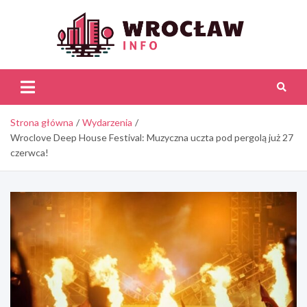
Skip
to
content
Wroc
Inf
Strona główna
Wydarzenia
Wroclove Deep House Festival: Muzyczna uczta pod pergolą już 27
czerwca!