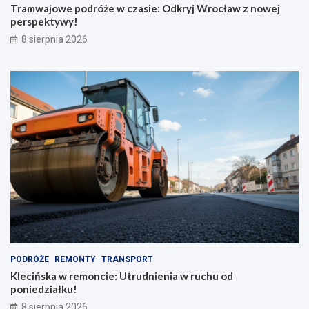
k
e
Tramwajowe podróże w czasie: Odkryj Wrocław z nowej
r
j
perspektywy!
a
p
8 sierpnia 2026
d
e
z
r
i
s
o
p
n
e
y
k
m
t
p
y
l
w
e
y
c
!
a
k
i
e
m
PODRÓŻE
REMONTY
TRANSPORT
Klecińska w remoncie: Utrudnienia w ruchu od
poniedziałku!
8 sierpnia 2026