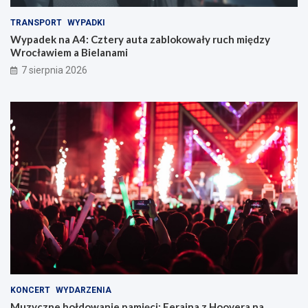
TRANSPORT
WYPADKI
Wypadek na A4: Cztery auta zablokowały ruch między
Wrocławiem a Bielanami
7 sierpnia 2026
KONCERT
WYDARZENIA
Muzyczne hołdowanie pamięci: Ferajna z Hoovera na