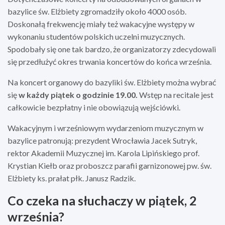
bazylice św. Elżbiety zgromadziły około 4000 osób.
Doskonałą frekwencję miały też wakacyjne występy w
wykonaniu studentów polskich uczelni muzycznych.
Spodobały się one tak bardzo, że organizatorzy zdecydowali
się przedłużyć okres trwania koncertów do końca września.
Na koncert organowy do bazyliki św. Elżbiety można wybrać
się
w każdy piątek o godzinie 19.00.
Wstęp na recitale jest
całkowicie bezpłatny i nie obowiązują wejściówki.
Wakacyjnym i wrześniowym wydarzeniom muzycznym w
bazylice patronują: prezydent Wrocławia Jacek Sutryk,
rektor Akademii Muzycznej im. Karola Lipińskiego prof.
Krystian Kiełb oraz proboszcz parafii garnizonowej pw. św.
Elżbiety ks. prałat płk. Janusz Radzik.
Co czeka na słuchaczy w piątek, 2
września?