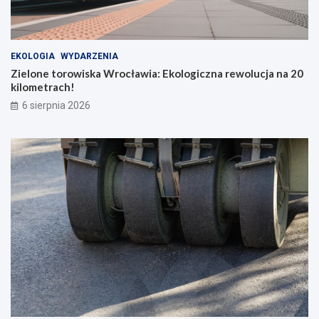
b
o
h
a
EKOLOGIA
WYDARZENIA
t
Zielone torowiska Wrocławia: Ekologiczna rewolucja na 20
e
kilometrach!
r
ó
6 sierpnia 2026
w
c
o
d
z
i
e
n
n
o
ś
c
i