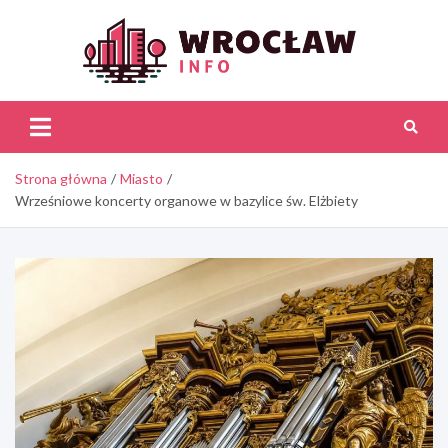
Skip
to
content
Wroc
Inf
Strona główna
Miasto
Wrześniowe koncerty organowe w bazylice św. Elżbiety