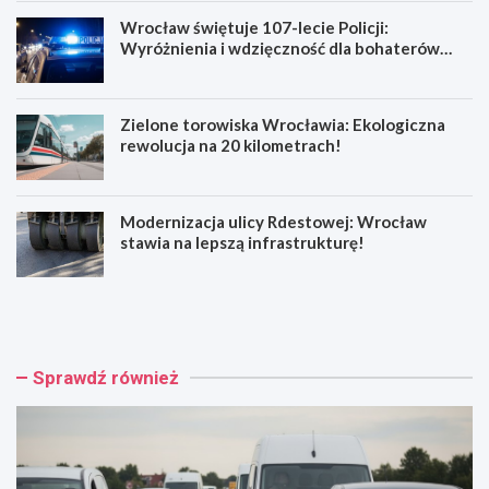
Wrocław świętuje 107-lecie Policji:
Wyróżnienia i wdzięczność dla bohaterów
codzienności
Zielone torowiska Wrocławia: Ekologiczna
rewolucja na 20 kilometrach!
Modernizacja ulicy Rdestowej: Wrocław
stawia na lepszą infrastrukturę!
W
W
y
r
p
o
a
c
d
ł
Sprawdź również
e
a
k
w
n
ś
a
w
R
i
e
ę