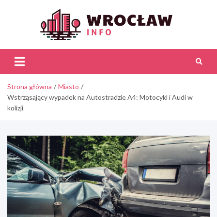
Skip
to
content
Wroc
Inf
Strona główna
Miasto
Wstrząsający wypadek na Autostradzie A4: Motocykl i Audi w
kolizji