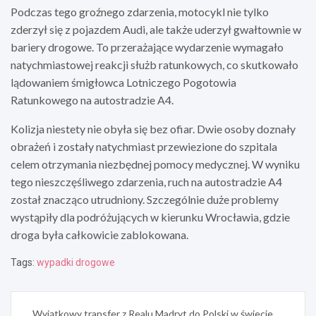
Podczas tego groźnego zdarzenia, motocykl nie tylko
zderzył się z pojazdem Audi, ale także uderzył gwałtownie w
bariery drogowe. To przerażające wydarzenie wymagało
natychmiastowej reakcji służb ratunkowych, co skutkowało
lądowaniem śmigłowca Lotniczego Pogotowia
Ratunkowego na autostradzie A4.
Kolizja niestety nie obyła się bez ofiar. Dwie osoby doznały
obrażeń i zostały natychmiast przewiezione do szpitala
celem otrzymania niezbędnej pomocy medycznej. W wyniku
tego nieszczęśliwego zdarzenia, ruch na autostradzie A4
został znacząco utrudniony. Szczególnie duże problemy
wystąpiły dla podróżujących w kierunku Wrocławia, gdzie
droga była całkowicie zablokowana.
Tags:
wypadki drogowe
Nawigacja
Wyjątkowy transfer z Realu Madryt do Polski w świecie