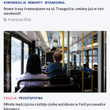
KOMUNIKACJA
REMONTY
WYDARZENIA
Nowe trasy tramwajowe na ul. Traugutta: zmiany już w ten
weekend!
4 sierpnia 2026
POLICJA
PRZESTĘPSTWA
Młody mężczyzna rozbija szybę autobusu w furii po uwadze
kierowcy