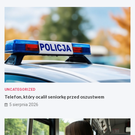
w
i
e
!
UNCATEGORIZED
Telefon, który ocalił seniorkę przed oszustwem
5 sierpnia 2026