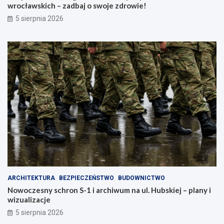
k
a
wrocławskich – zadbaj o swoje zdrowie!
c
w
5 sierpnia 2026
j
s
a
k
,
i
k
c
t
h
ó
–
r
z
a
a
z
d
m
b
i
a
e
j
n
o
i
s
m
w
i
o
a
j
ARCHITEKTURA
BEZPIECZEŃSTWO
BUDOWNICTWO
s
e
Nowoczesny schron S-1 i archiwum na ul. Hubskiej – plany i
t
z
wizualizacje
o
d
!
r
5 sierpnia 2026
o