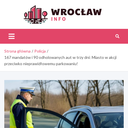
Skip
to
content
Wroc
Inf
Strona główna
Policja
167 mandatów i 90 odholowanych aut w trzy dni: Miasto w akcji
przeciwko nieprawidłowemu parkowaniu!