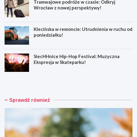
Tramwajowe podróże w czasie: Odkryj
Wrocław z nowej perspektywy!
Klecińska w remoncie: Utrudnienia w ruchu od
poniedziałku!
SiecHHnice Hip-Hop Festival: Muzyczna
Ekspresja w Skateparku!
Z
T
ł
r
o
a
t
m
o
w
Sprawdź również
r
a
y
j
j
o
s
w
k
e
a
p
o
o