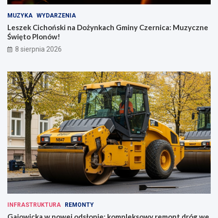
MUZYKA
WYDARZENIA
Leszek Cichoński na Dożynkach Gminy Czernica: Muzyczne
Święto Plonów!
8 sierpnia 2026
INFRASTRUKTURA
REMONTY
Gajowicka w nowej odsłonie: kompleksowy remont dróg we