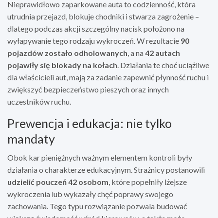
Nieprawidłowo zaparkowane auta to codzienność, która
utrudnia przejazd, blokuje chodniki i stwarza zagrożenie –
dlatego podczas akcji szczególny nacisk położono na
wyłapywanie tego rodzaju wykroczeń. W rezultacie
90
pojazdów zostało odholowanych
, a na
42 autach
pojawiły się blokady na kołach
. Działania te choć uciążliwe
dla właścicieli aut, mają za zadanie zapewnić płynność ruchu i
zwiększyć bezpieczeństwo pieszych oraz innych
uczestników ruchu.
Prewencja i edukacja: nie tylko
mandaty
Obok kar pieniężnych ważnym elementem kontroli były
działania o charakterze edukacyjnym. Strażnicy postanowili
udzielić pouczeń 42 osobom
, które popełniły lżejsze
wykroczenia lub wykazały chęć poprawy swojego
zachowania. Tego typu rozwiązanie pozwala budować