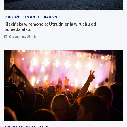
e
m
PODRÓŻE
REMONTY
TRANSPORT
Klecińska w remoncie: Utrudnienia w ruchu od
poniedziałku!
8 sierpnia 2026