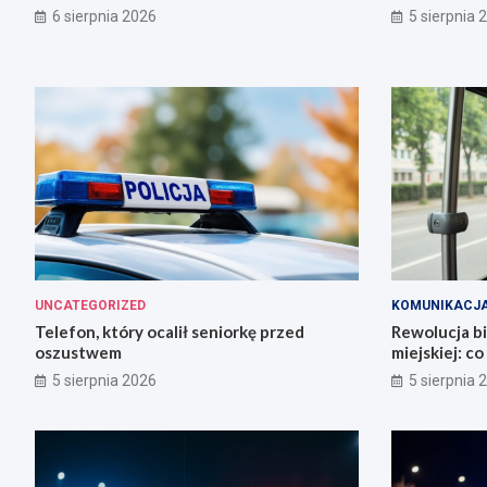
miasto!
6 sierpnia 2026
5 sierpnia 
UNCATEGORIZED
KOMUNIKACJ
Telefon, który ocalił seniorkę przed
Rewolucja b
oszustwem
miejskiej: c
5 sierpnia 2026
5 sierpnia 