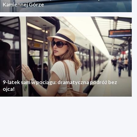
Kamiennej Górze
9-latek sam w pociągu: dramatyczna podróż bez
ojca!