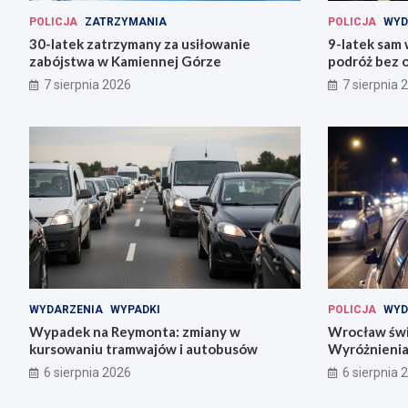
POLICJA
ZATRZYMANIA
POLICJA
WYD
30-latek zatrzymany za usiłowanie
9-latek sam
zabójstwa w Kamiennej Górze
podróż bez o
7 sierpnia 2026
7 sierpnia 
WYDARZENIA
WYPADKI
POLICJA
WYD
Wypadek na Reymonta: zmiany w
Wrocław świę
kursowaniu tramwajów i autobusów
Wyróżnienia
codziennośc
6 sierpnia 2026
6 sierpnia 