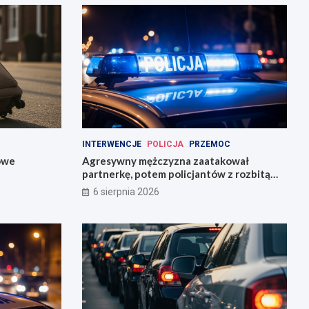
INTERWENCJE
POLICJA
PRZEMOC
owe
Agresywny mężczyzna zaatakował
partnerkę, potem policjantów z rozbitą
butelką
6 sierpnia 2026