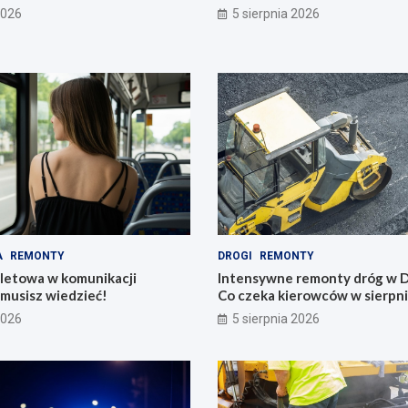
zdrowie!
2026
5 sierpnia 2026
A
REMONTY
DROGI
REMONTY
iletowa w komunikacji
Intensywne remonty dróg w D
o musisz wiedzieć!
Co czeka kierowców w sierpn
2026
5 sierpnia 2026