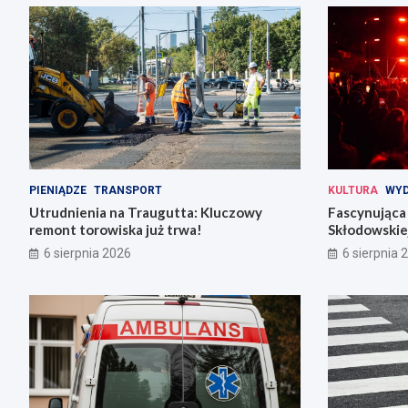
PIENIĄDZE
TRANSPORT
KULTURA
WYD
Utrudnienia na Traugutta: Kluczowy
Fascynująca 
remont torowiska już trwa!
Skłodowskiej
6 sierpnia 2026
6 sierpnia 