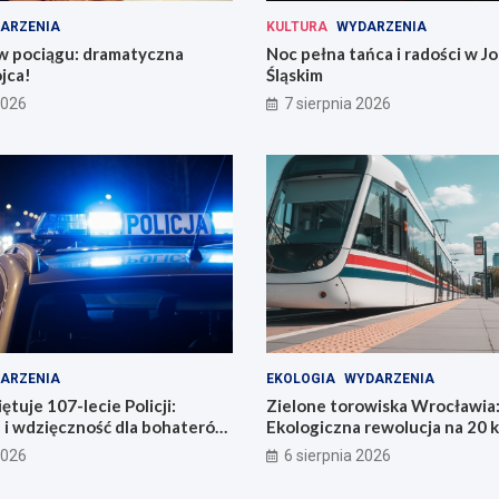
ARZENIA
KULTURA
WYDARZENIA
 w pociągu: dramatyczna
Noc pełna tańca i radości w 
jca!
Śląskim
2026
7 sierpnia 2026
ARZENIA
EKOLOGIA
WYDARZENIA
tuje 107-lecie Policji:
Zielone torowiska Wrocławia
 i wdzięczność dla bohaterów
Ekologiczna rewolucja na 20 
i
2026
6 sierpnia 2026