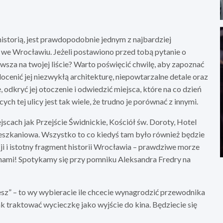
historią, jest prawdopodobnie jednym z najbardziej
 we Wrocławiu. Jeżeli postawiono przed tobą pytanie o
erwsza na twojej liście? Warto poświęcić chwilę, aby zapoznać
 docenić jej niezwykłą architekturę, niepowtarzalne detale oraz
ę, odkryć jej otoczenie i odwiedzić miejsca, które na co dzień
 tej ulicy jest tak wiele, że trudno je porównać z innymi.
cach jak Przejście Świdnickie, Kościół św. Doroty, Hotel
szkaniowa. Wszystko to co kiedyś tam było również będzie
i i istotny fragment historii Wrocławia – prawdziwe morze
ami! Spotykamy się przy pomniku Aleksandra Fredry na
esz” – to wy wybieracie ile chcecie wynagrodzić przewodnika
k traktować wycieczkę jako wyjście do kina. Będziecie się