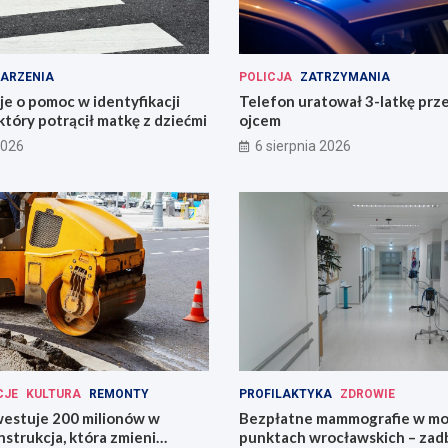
ARZENIA
POLICJA
ZATRZYMANIA
uje o pomoc w identyfikacji
Telefon uratował 3-latkę prz
który potrącił matkę z dziećmi
ojcem
2026
6 sierpnia 2026
CJE
KULTURA
REMONTY
PROFILAKTYKA
ZDROWIE
estuje 200 milionów w
Bezpłatne mammografie w mo
strukcja, która zmieni
punktach wrocławskich – zadb