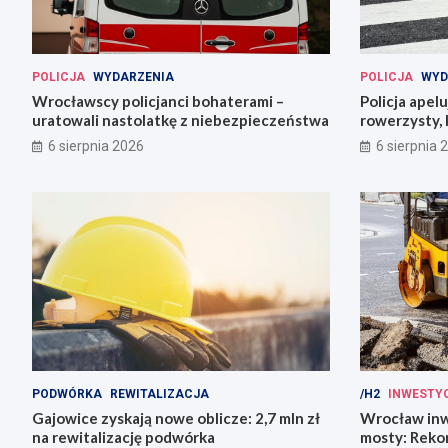
POLICJA
WYDARZENIA
POLICJA
WYD
Wrocławscy policjanci bohaterami –
Policja apel
uratowali nastolatkę z niebezpieczeństwa
rowerzysty, 
6 sierpnia 2026
6 sierpnia 
PODWÓRKA
REWITALIZACJA
/H2
INWESTY
Gajowice zyskają nowe oblicze: 2,7 mln zł
Wrocław inw
na rewitalizację podwórka
mosty: Rekon