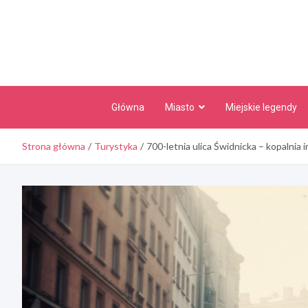
Skip
to
content
Główna
Miasto
Miejskie legendy
Strona główna
Turystyka
700-letnia ulica Świdnicka – kopalnia 