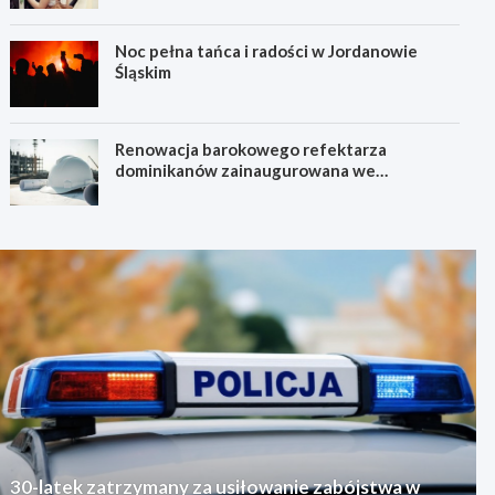
Noc pełna tańca i radości w Jordanowie
Śląskim
Renowacja barokowego refektarza
dominikanów zainaugurowana we
Wrocławiu
30-latek zatrzymany za usiłowanie zabójstwa w