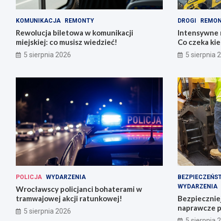
KOMUNIKACJA
REMONTY
DROGI
REMO
Rewolucja biletowa w komunikacji
Intensywne 
miejskiej: co musisz wiedzieć!
Co czeka ki
5 sierpnia 2026
5 sierpnia 
POLICJA
WYDARZENIA
BEZPIECZEŃS
WYDARZENIA
Wrocławscy policjanci bohaterami w
tramwajowej akcji ratunkowej!
Bezpiecznie
naprawcze p
5 sierpnia 2026
5 sierpnia 