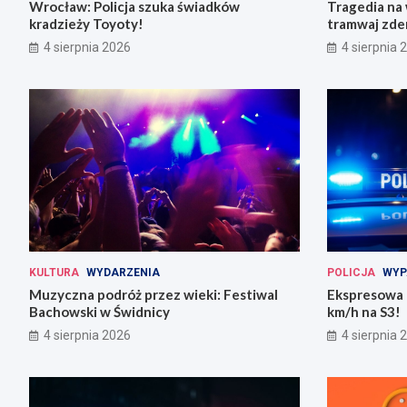
Wrocław: Policja szuka świadków
Tragedia na
kradzieży Toyoty!
tramwaj zder
rannych
4 sierpnia 2026
4 sierpnia 
KULTURA
WYDARZENIA
POLICJA
WYP
Muzyczna podróż przez wieki: Festiwal
Ekspresowa 
Bachowski w Świdnicy
km/h na S3!
4 sierpnia 2026
4 sierpnia 