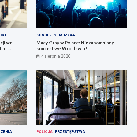
ORT
KONCERTY
MUZYKA
cji we
Macy Gray w Polsce: Niezapomniany
inii
koncert we Wrocławiu!
4 sierpnia 2026
ZENIA
POLICJA
PRZESTĘPSTWA