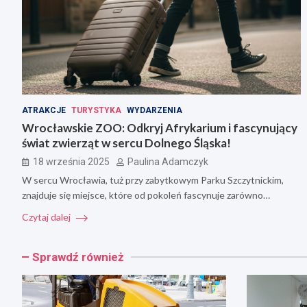
ATRAKCJE
TURYSTYKA
WYDARZENIA
Wrocławskie ZOO: Odkryj Afrykarium i fascynujący
świat zwierząt w sercu Dolnego Śląska!
18 września 2025
Paulina Adamczyk
W sercu Wrocławia, tuż przy zabytkowym Parku Szczytnickim,
znajduje się miejsce, które od pokoleń fascynuje zarówno…
Czytaj dalej
Sprawdź również