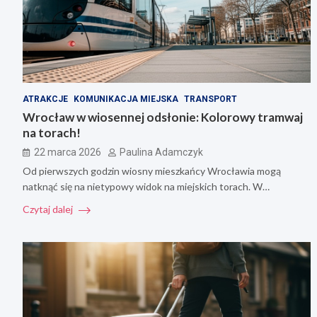
ATRAKCJE
KOMUNIKACJA MIEJSKA
TRANSPORT
Wrocław w wiosennej odsłonie: Kolorowy tramwaj
na torach!
22 marca 2026
Paulina Adamczyk
Od pierwszych godzin wiosny mieszkańcy Wrocławia mogą
natknąć się na nietypowy widok na miejskich torach. W…
Czytaj dalej