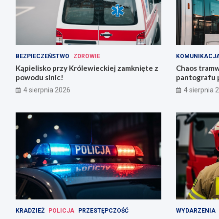
BEZPIECZEŃSTWO
ZDROWIE
KOMUNIKACJA
Kąpielisko przy Królewieckiej zamknięte z
Chaos tramw
powodu sinic!
pantografu 
Grabiszyńsk
4 sierpnia 2026
4 sierpnia 
KRADZIEŻ
POLICJA
PRZESTĘPCZOŚĆ
WYDARZENIA