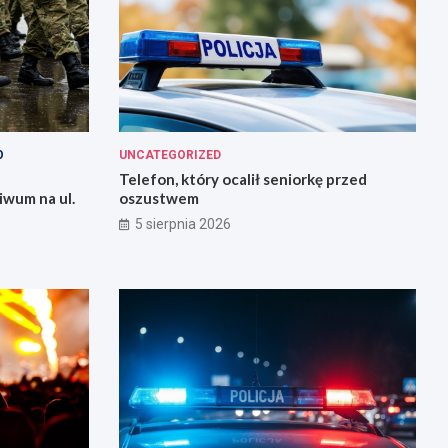
O
UNCATEGORIZED
Telefon, który ocalił seniorkę przed
iwum na ul.
oszustwem
5 sierpnia 2026