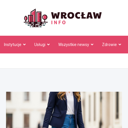
Wrocł
Instytucje
Usługi
Wszystkie newsy
Zdrowie