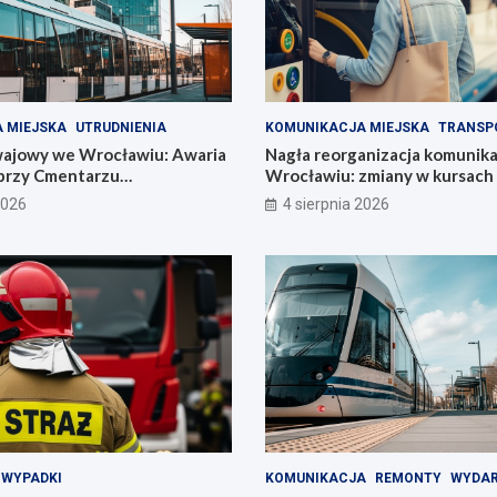
 MIEJSKA
UTRUDNIENIA
KOMUNIKACJA MIEJSKA
TRANSP
ajowy we Wrocławiu: Awaria
Nagła reorganizacja komunika
przy Cmentarzu
Wrocławiu: zmiany w kursach l
im
autobusowych!
2026
4 sierpnia 2026
WYPADKI
KOMUNIKACJA
REMONTY
WYDAR