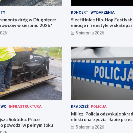
NTY
KONCERT
WYDARZENIA
remonty dróg w Długołęce:
SiecHHnice Hip-Hop Festival
erowców w sierpniu 2026?
emocje i freestyle w skatepar
2026
5 sierpnia 2026
TWO
INFRASTRUKTURA
KRADZIEŻ
POLICJA
Milicz: Policja odzyskuje skra
jsza Sobótka: Prace
elektronarzędzia i łapie prze
o powodzi w pełnym toku
narkotykami
5 sierpnia 2026
2026