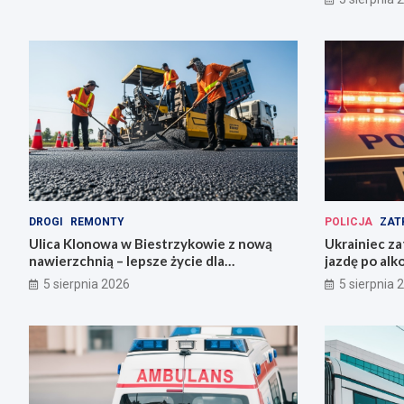
DROGI
REMONTY
POLICJA
ZAT
Ulica Klonowa w Biestrzykowie z nową
Ukrainiec za
nawierzchnią – lepsze życie dla
jazdę po alk
mieszkańców!
5 sierpnia 2026
5 sierpnia 