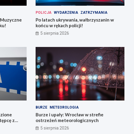
POLICJA
WYDARZENIA
ZATRZYMANIA
: Muzyczne
Po latach ukrywania, wałbrzyszanin w
ku!
końcu w rękach policji!
5 sierpnia 2026
BURZE
METEOROLOGIA
dzione
Burze i upały: Wrocław w strefie
stępcę z
ostrzeżeń meteorologicznych
5 sierpnia 2026