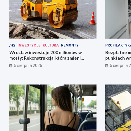
/H2
INWESTYCJE
KULTURA
REMONTY
PROFILAKTYK
Wrocław inwestuje 200 milionów w
Bezpłatne m
mosty: Rekonstrukcja, która zmieni
punktach wr
miasto!
zdrowie!
5 sierpnia 2026
5 sierpnia 