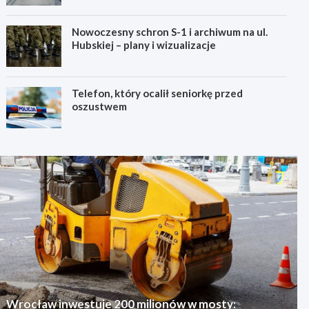
Nowoczesny schron S-1 i archiwum na ul.
Hubskiej – plany i wizualizacje
Telefon, który ocalił seniorkę przed
oszustwem
Wrocław inwestuje 200 milionów w mosty: