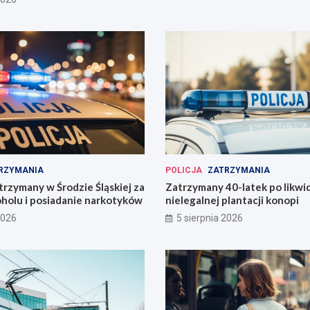
RZYMANIA
POLICJA
ZATRZYMANIA
trzymany w Środzie Śląskiej za
Zatrzymany 40-latek po likwid
oholu i posiadanie narkotyków
nielegalnej plantacji konopi
2026
5 sierpnia 2026