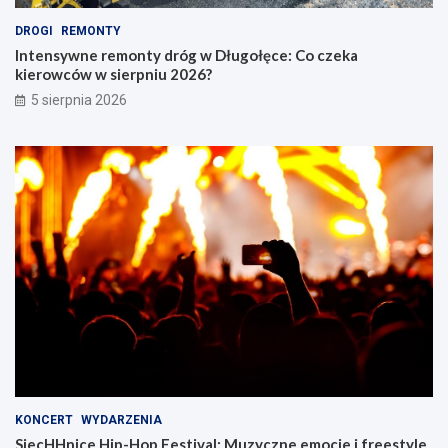
DROGI
REMONTY
Intensywne remonty dróg w Długołęce: Co czeka
kierowców w sierpniu 2026?
5 sierpnia 2026
KONCERT
WYDARZENIA
SiecHHnice Hip-Hop Festival: Muzyczne emocje i freestyle