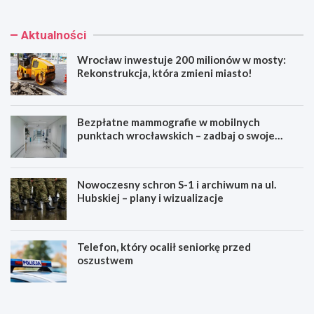
Aktualności
Wrocław inwestuje 200 milionów w mosty:
Rekonstrukcja, która zmieni miasto!
Bezpłatne mammografie w mobilnych
punktach wrocławskich – zadbaj o swoje
zdrowie!
Nowoczesny schron S-1 i archiwum na ul.
Hubskiej – plany i wizualizacje
Telefon, który ocalił seniorkę przed
oszustwem
W
B
r
e
o
z