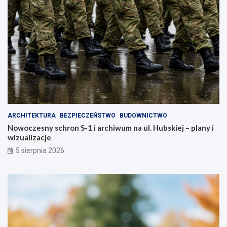
ó
–
r
z
a
a
z
d
m
b
i
a
e
j
n
o
i
s
m
w
i
o
a
j
ARCHITEKTURA
BEZPIECZEŃSTWO
BUDOWNICTWO
s
e
Nowoczesny schron S-1 i archiwum na ul. Hubskiej – plany i
t
z
wizualizacje
o
d
!
r
5 sierpnia 2026
o
w
i
e
!