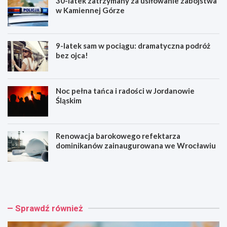
30-latek zatrzymany za usiłowanie zabójstwa
w Kamiennej Górze
9-latek sam w pociągu: dramatyczna podróż
bez ojca!
Noc pełna tańca i radości w Jordanowie
Śląskim
Renowacja barokowego refektarza
dominikanów zainaugurowana we Wrocławiu
3
9
0
-
-
l
l
a
a
t
Sprawdź również
t
e
e
k