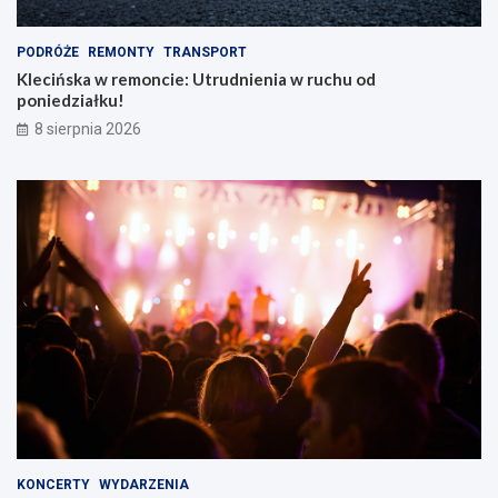
m
PODRÓŻE
REMONTY
TRANSPORT
Klecińska w remoncie: Utrudnienia w ruchu od
poniedziałku!
8 sierpnia 2026
KONCERTY
WYDARZENIA