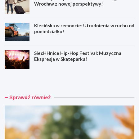
Wrocław z nowej perspektywy!
Klecińska w remoncie: Utrudnienia w ruchu od
poniedziałku!
SiecHHnice Hip-Hop Festival: Muzyczna
Ekspresja w Skateparku!
Z
T
ł
r
o
a
t
m
o
w
Sprawdź również
r
a
y
j
j
o
s
w
k
e
a
p
o
o
s
d