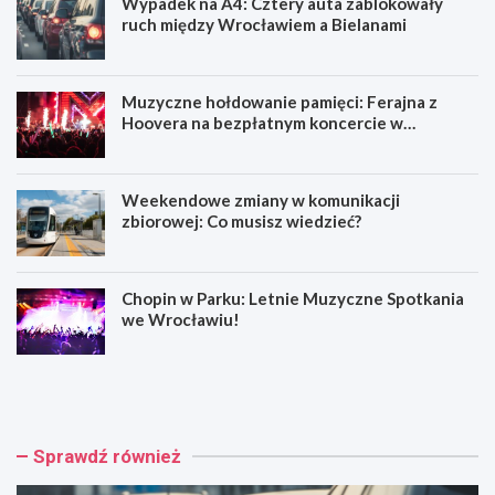
Wypadek na A4: Cztery auta zablokowały
ruch między Wrocławiem a Bielanami
Muzyczne hołdowanie pamięci: Ferajna z
Hoovera na bezpłatnym koncercie w
Wrocławiu
Weekendowe zmiany w komunikacji
zbiorowej: Co musisz wiedzieć?
Chopin w Parku: Letnie Muzyczne Spotkania
we Wrocławiu!
W
M
y
u
p
z
a
y
d
c
Sprawdź również
e
z
k
n