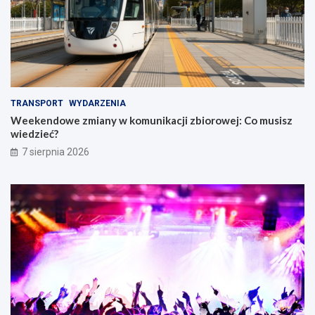
B
o
i
n
e
c
l
e
a
r
n
c
a
i
m
e
TRANSPORT
WYDARZENIA
i
w
Weekendowe zmiany w komunikacji zbiorowej: Co musisz
W
wiedzieć?
r
o
7 sierpnia 2026
c
ł
a
w
i
u