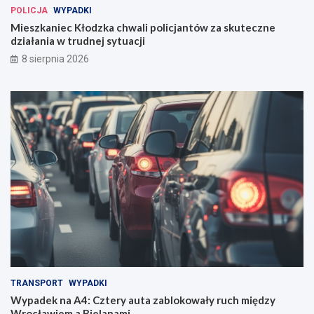
POLICJA
WYPADKI
Mieszkaniec Kłodzka chwali policjantów za skuteczne
działania w trudnej sytuacji
8 sierpnia 2026
TRANSPORT
WYPADKI
Wypadek na A4: Cztery auta zablokowały ruch między
Wrocławiem a Bielanami