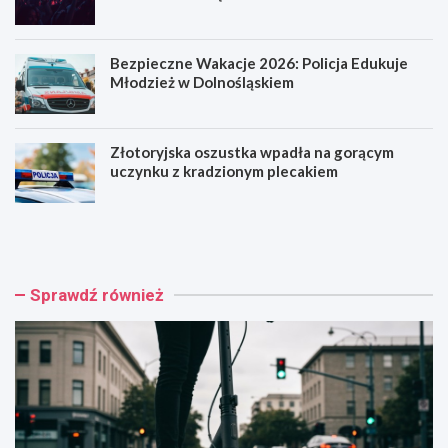
Bezpieczne Wakacje 2026: Policja Edukuje
Młodzież w Dolnośląskiem
Złotoryjska oszustka wpadła na gorącym
uczynku z kradzionym plecakiem
H
R
u
o
l
d
a
z
j
i
Sprawdź również
n
n
o
n
g
y
a
P
k
i
o
k
n
n
t
i
r
k