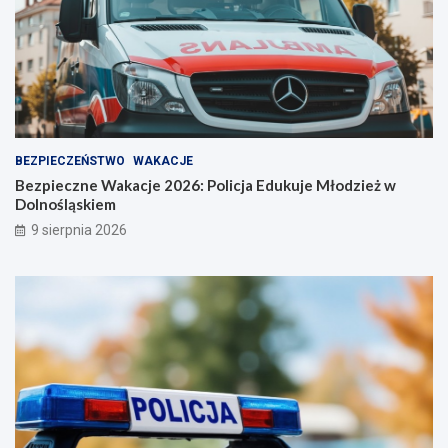
ś
ć
BEZPIECZEŃSTWO
WAKACJE
Bezpieczne Wakacje 2026: Policja Edukuje Młodzież w
Dolnośląskiem
9 sierpnia 2026