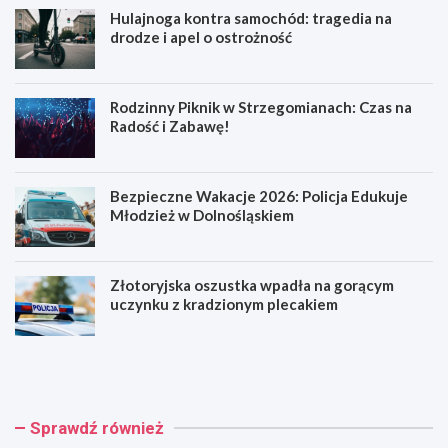
Hulajnoga kontra samochód: tragedia na
drodze i apel o ostrożność
Rodzinny Piknik w Strzegomianach: Czas na
Radość i Zabawę!
Bezpieczne Wakacje 2026: Policja Edukuje
Młodzież w Dolnośląskiem
Złotoryjska oszustka wpadła na gorącym
uczynku z kradzionym plecakiem
H
R
u
o
l
d
a
z
j
i
Sprawdź również
n
n
o
n