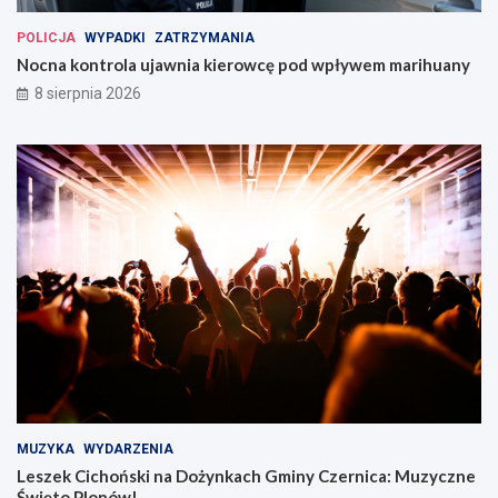
POLICJA
WYPADKI
ZATRZYMANIA
Nocna kontrola ujawnia kierowcę pod wpływem marihuany
8 sierpnia 2026
MUZYKA
WYDARZENIA
Leszek Cichoński na Dożynkach Gminy Czernica: Muzyczne
Święto Plonów!