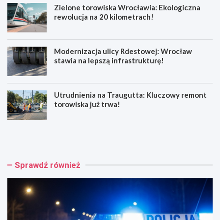
Zielone torowiska Wrocławia: Ekologiczna
rewolucja na 20 kilometrach!
Modernizacja ulicy Rdestowej: Wrocław
stawia na lepszą infrastrukturę!
Utrudnienia na Traugutta: Kluczowy remont
torowiska już trwa!
W
Z
r
i
o
e
c
l
ł
o
Sprawdź również
a
n
w
e
ś
t
w
o
i
r
ę
o