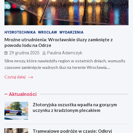
HYDROTECHNIKA
WROCŁAW
WYDARZENIA
Mroźne utrudnienia: Wrocławskie śluzy zamknięte z
powodu lodu na Odrze
29 grudnia 2025
Paulina Adamczyk
Silne mrozy, które nawiedziły region w ostatnich dniach, wymusiły
czasowe zamknięcie ważnych śluz na terenie Wrocławia.…
Czytaj dalej
Aktualności
Złotoryjska oszustka wpadła na gorącym
uczynku z kradzionym plecakiem
Tramwajowe podróże w czasie: Odkryj