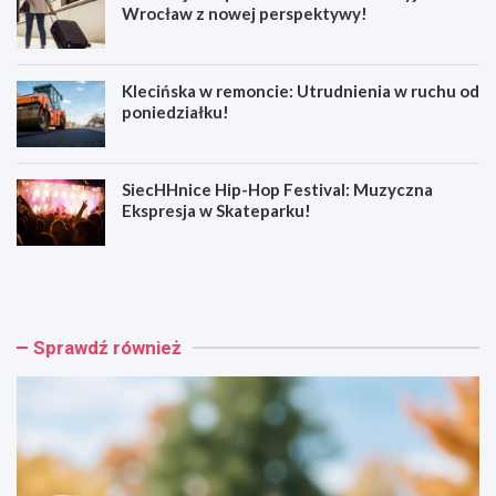
Wrocław z nowej perspektywy!
Klecińska w remoncie: Utrudnienia w ruchu od
poniedziałku!
SiecHHnice Hip-Hop Festival: Muzyczna
Ekspresja w Skateparku!
Z
T
ł
r
o
a
t
m
o
w
Sprawdź również
r
a
y
j
j
o
s
w
k
e
a
p
o
o
s
d