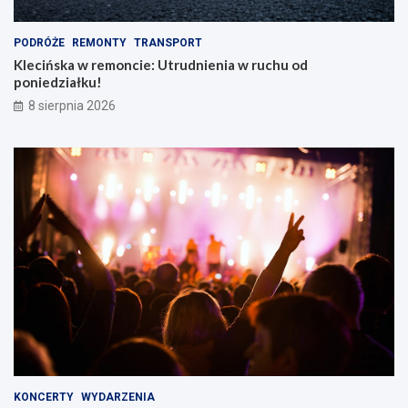
m
PODRÓŻE
REMONTY
TRANSPORT
Klecińska w remoncie: Utrudnienia w ruchu od
poniedziałku!
8 sierpnia 2026
KONCERTY
WYDARZENIA