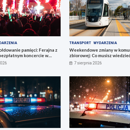
DARZENIA
TRANSPORT
WYDARZENIA
łdowanie pamięci: Ferajna z
Weekendowe zmiany w komun
bezpłatnym koncercie w
zbiorowej: Co musisz wiedzie
2026
7 sierpnia 2026