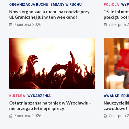
ORGANIZACJA RUCHU
ZMIANY W RUCHU
POLICJA
WYP
Nowa organizacja ruchu na rondzie przy
15-letni mot
ul. Granicznej już w ten weekend!
pościgu potr
Lwówku Śląs
7 sierpnia 2026
7 sierpnia 
KULTURA
WYDARZENIA
AWANSE
EDU
Ostatnia szansa na taniec w Wrocławiu –
Nauczycielki
nie przegap letniej imprezy!
zawodowe!
7 sierpnia 2026
7 sierpnia 