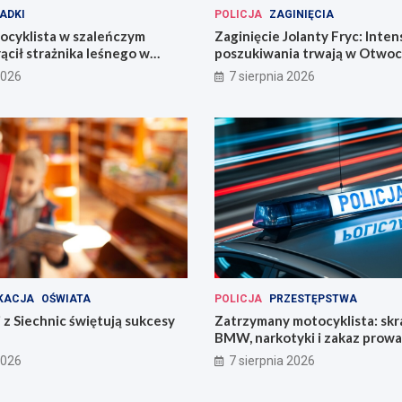
ADKI
POLICJA
ZAGINIĘCIA
ocyklista w szaleńczym
Zaginięcie Jolanty Fryc: Inte
ącił strażnika leśnego w
poszukiwania trwają w Otwoc
kim
Wrocławiu
2026
7 sierpnia 2026
KACJA
OŚWIATA
POLICJA
PRZESTĘPSTWA
 z Siechnic świętują sukcesy
Zatrzymany motocyklista: sk
BMW, narkotyki i zakaz prow
pojazdów
2026
7 sierpnia 2026