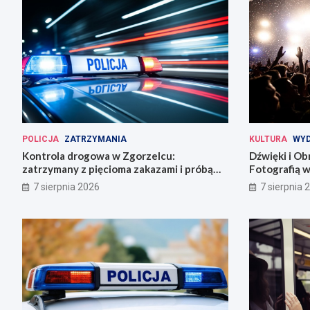
POLICJA
ZATRZYMANIA
KULTURA
WYD
Kontrola drogowa w Zgorzelcu:
Dźwięki i Ob
zatrzymany z pięcioma zakazami i próbą
Fotografią w
ucieczki
7 sierpnia 2026
7 sierpnia 