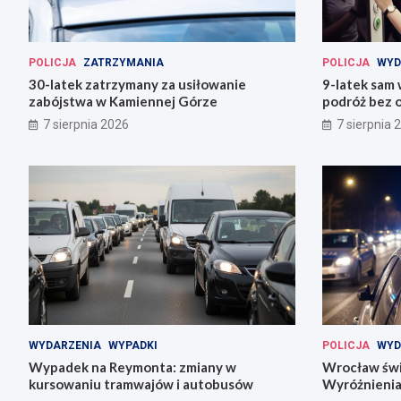
POLICJA
ZATRZYMANIA
POLICJA
WYD
30-latek zatrzymany za usiłowanie
9-latek sam
zabójstwa w Kamiennej Górze
podróż bez o
7 sierpnia 2026
7 sierpnia 
WYDARZENIA
WYPADKI
POLICJA
WYD
Wypadek na Reymonta: zmiany w
Wrocław świę
kursowaniu tramwajów i autobusów
Wyróżnienia