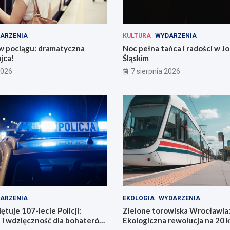
ARZENIA
KULTURA
WYDARZENIA
 w pociągu: dramatyczna
Noc pełna tańca i radości w 
jca!
Śląskim
2026
7 sierpnia 2026
ARZENIA
EKOLOGIA
WYDARZENIA
tuje 107-lecie Policji:
Zielone torowiska Wrocławia
 i wdzięczność dla bohaterów
Ekologiczna rewolucja na 20 