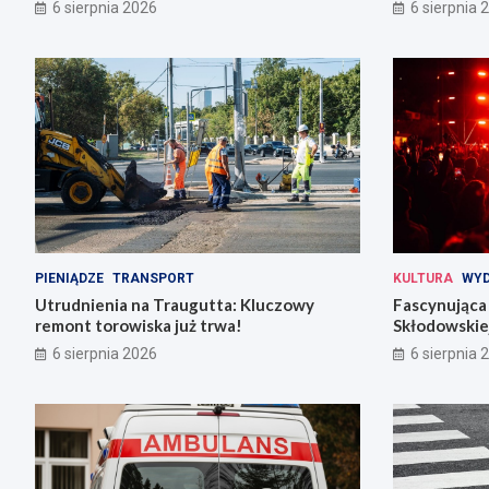
codziennośc
6 sierpnia 2026
6 sierpnia 
PIENIĄDZE
TRANSPORT
KULTURA
WYD
Utrudnienia na Traugutta: Kluczowy
Fascynująca 
remont torowiska już trwa!
Skłodowskiej
6 sierpnia 2026
6 sierpnia 