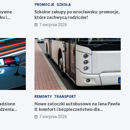
PROMOCJE
SZKOŁA
nsywne
Szkolne zakupy po wrocławsku: promocje,
ku i
które zachwycą rodziców!
7 sierpnia 2026
REMONTY
TRANSPORT
radzione
Nowe zatoczki autobusowe na Jana Pawła
adzenia
II: komfort i bezpieczeństwo dla
mieszkańców!
7 sierpnia 2026