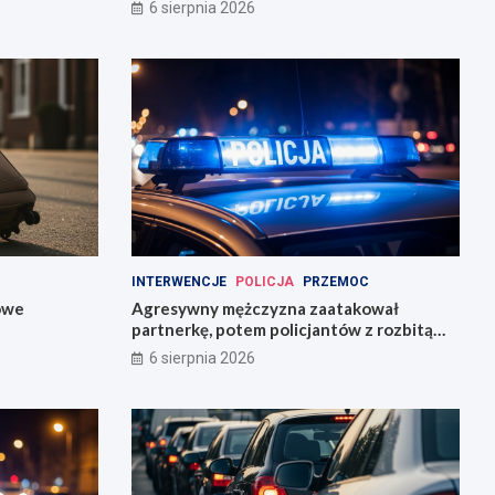
6 sierpnia 2026
INTERWENCJE
POLICJA
PRZEMOC
owe
Agresywny mężczyzna zaatakował
partnerkę, potem policjantów z rozbitą
butelką
6 sierpnia 2026