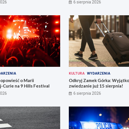
i
2026
6 sierpnia 2026
ARZENIA
KULTURA
WYDARZENIA
opowieść o Marii
Odkryj Zamek Górka: Wyjątk
-Curie na 9 Hills Festival
zwiedzanie już 15 sierpnia!
2026
6 sierpnia 2026