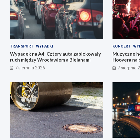
TRANSPORT
WYPADKI
KONCERT
WY
Wypadek na A4: Cztery auta zablokowały
Muzyczne ho
ruch między Wrocławiem a Bielanami
Hoovera na 
Wrocławiu
7 sierpnia 2026
7 sierpnia 