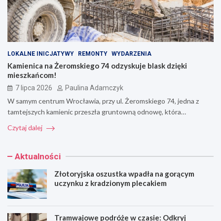
LOKALNE INICJATYWY
REMONTY
WYDARZENIA
Kamienica na Żeromskiego 74 odzyskuje blask dzięki
mieszkańcom!
7 lipca 2026
Paulina Adamczyk
W samym centrum Wrocławia, przy ul. Żeromskiego 74, jedna z
tamtejszych kamienic przeszła gruntowną odnowę, która…
Czytaj dalej
Aktualności
Złotoryjska oszustka wpadła na gorącym
uczynku z kradzionym plecakiem
Tramwajowe podróże w czasie: Odkryj