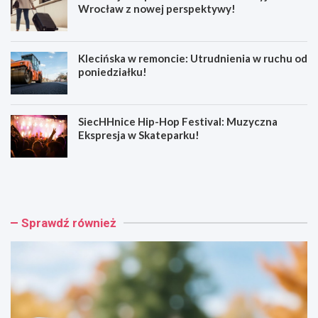
Wrocław z nowej perspektywy!
Klecińska w remoncie: Utrudnienia w ruchu od
poniedziałku!
SiecHHnice Hip-Hop Festival: Muzyczna
Ekspresja w Skateparku!
Z
T
ł
r
o
a
t
m
o
w
Sprawdź również
r
a
y
j
j
o
s
w
k
e
a
p
o
o
s
d