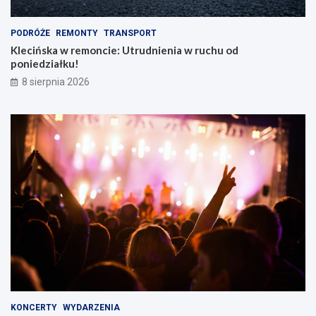
m
PODRÓŻE
REMONTY
TRANSPORT
Klecińska w remoncie: Utrudnienia w ruchu od
poniedziałku!
8 sierpnia 2026
KONCERTY
WYDARZENIA