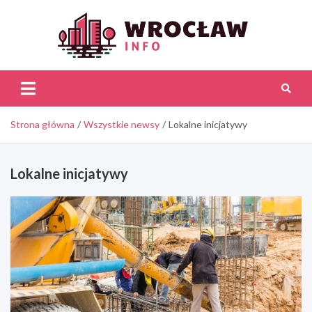
Skip
to
content
Wroc
Inf
Strona główna
Wszystkie newsy
Lokalne inicjatywy
Lokalne inicjatywy