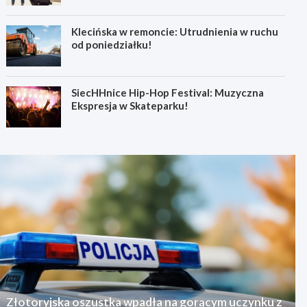
Klecińska w remoncie: Utrudnienia w ruchu
od poniedziałku!
SiecHHnice Hip-Hop Festival: Muzyczna
Ekspresja w Skateparku!
Złotoryjska oszustka wpadła na gorącym uczynku z