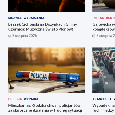
MUZYKA
WYDARZENIA
INFRASTRUKT
Leszek Cichoński na Dożynkach Gminy
Gajowicka w
Czernica: Muzyczne Święto Plonów!
kompleksow
w 18 tygodn
8 sierpnia 2026
8 sierpnia 
POLICJA
WYPADKI
TRANSPORT
Mieszkaniec Kłodzka chwali policjantów
Wypadek na 
za skuteczne działania w trudnej sytuacji
ruch między