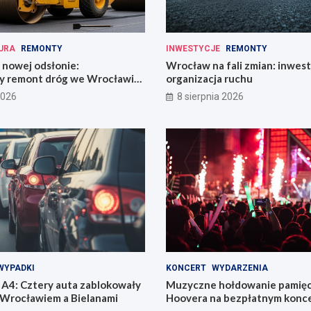
URA
REMONTY
INWESTYCJE
REMONTY
 nowej odsłonie:
Wrocław na fali zmian: inwest
y remont dróg we Wrocławiu
organizacja ruchu
i!
2026
8 sierpnia 2026
WYPADKI
KONCERT
WYDARZENIA
A4: Cztery auta zablokowały
Muzyczne hołdowanie pamięci
 Wrocławiem a Bielanami
Hoovera na bezpłatnym konce