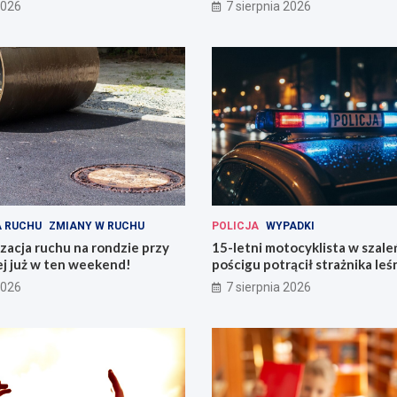
Wrocławiu
2026
7 sierpnia 2026
 RUCHU
ZMIANY W RUCHU
POLICJA
WYPADKI
acja ruchu na rondzie przy
15-letni motocyklista w szal
ej już w ten weekend!
pościgu potrącił strażnika le
Lwówku Śląskim
2026
7 sierpnia 2026