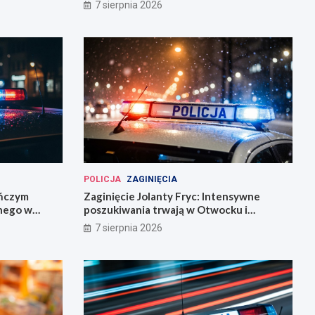
7 sierpnia 2026
POLICJA
ZAGINIĘCIA
eńczym
Zaginięcie Jolanty Fryc: Intensywne
śnego w
poszukiwania trwają w Otwocku i
Wrocławiu
7 sierpnia 2026