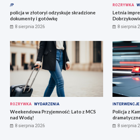
/P
ROZRYWKA
W
policja w złotoryi odzyskuje skradzione
Letnia impr
dokumenty i gotówkę
Dobrzykowic
fety!
8 sierpnia 2026
8 sierpnia 
ROZRYWKA
WYDARZENIA
INTERWENCJE
Weekendowa Przyjemność: Lato z MCS
Policja z Ka
nad Wodą!
dramatyczne
8 sierpnia 2026
8 sierpnia 