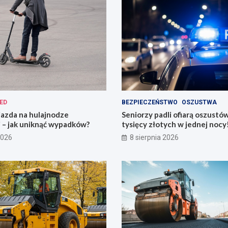
ED
BEZPIECZEŃSTWO
OSZUSTWA
jazda na hulajnodze
Seniorzy padli ofiarą oszustó
 – jak uniknąć wypadków?
tysięcy złotych w jednej nocy
2026
8 sierpnia 2026