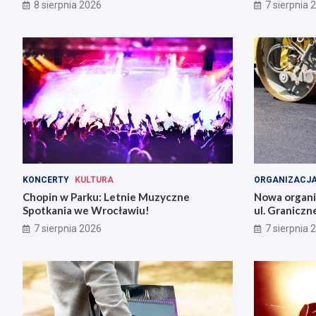
8 sierpnia 2026
7 sierpnia 
KONCERTY
KULTURA
ORGANIZACJA
Chopin w Parku: Letnie Muzyczne
Nowa organiz
Spotkania we Wrocławiu!
ul. Graniczn
7 sierpnia 2026
7 sierpnia 