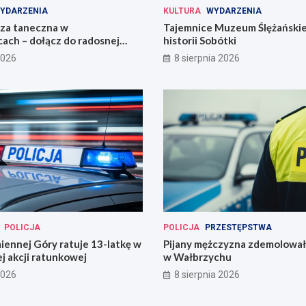
YDARZENIA
KULTURA
WYDARZENIA
eza taneczna w
Tajemnice Muzeum Ślężańskie
ach – dołącz do radosnej
historii Sobótki
2026
8 sierpnia 2026
POLICJA
POLICJA
PRZESTĘPSTWA
miennej Góry ratuje 13-latkę w
Pijany mężczyzna zdemolował
j akcji ratunkowej
w Wałbrzychu
2026
8 sierpnia 2026