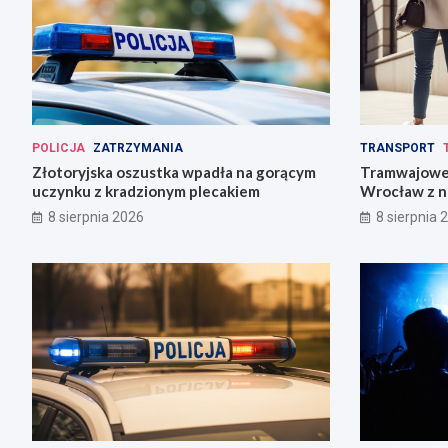
POLICJA
ZATRZYMANIA
TRANSPORT
Złotoryjska oszustka wpadła na gorącym
Tramwajowe 
uczynku z kradzionym plecakiem
Wrocław z n
8 sierpnia 2026
8 sierpnia 