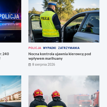
POLICJA
WYPADKI
ZATRZYMANIA
w: 240
Nocna kontrola ujawnia kierowcę pod
!
wpływem marihuany
8 sierpnia 2026