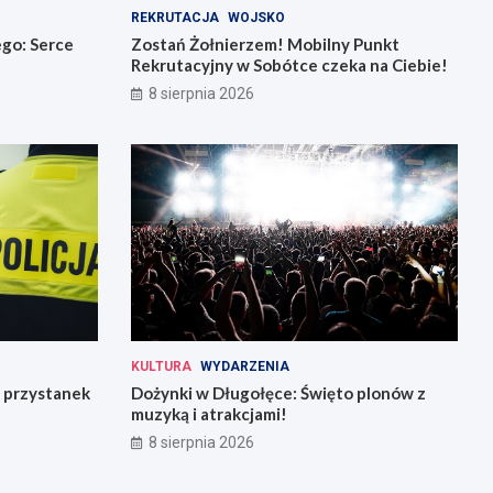
REKRUTACJA
WOJSKO
go: Serce
Zostań Żołnierzem! Mobilny Punkt
Rekrutacyjny w Sobótce czeka na Ciebie!
8 sierpnia 2026
KULTURA
WYDARZENIA
 przystanek
Dożynki w Długołęce: Święto plonów z
muzyką i atrakcjami!
8 sierpnia 2026