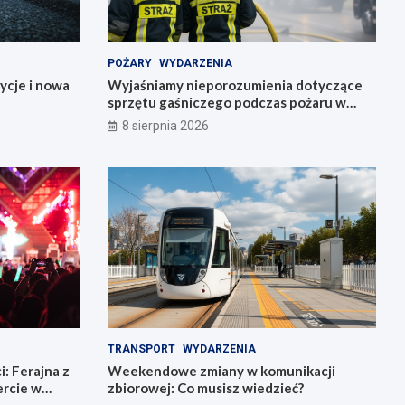
POŻARY
WYDARZENIA
ycje i nowa
Wyjaśniamy nieporozumienia dotyczące
sprzętu gaśniczego podczas pożaru w
Starym Zamku
8 sierpnia 2026
TRANSPORT
WYDARZENIA
: Ferajna z
Weekendowe zmiany w komunikacji
rcie w
zbiorowej: Co musisz wiedzieć?