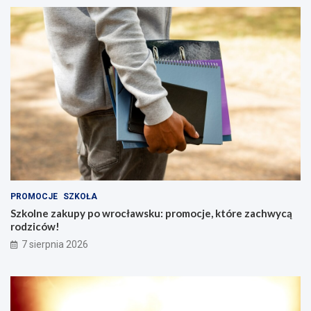
u
Ś
l
ą
s
k
i
m
PROMOCJE
SZKOŁA
Szkolne zakupy po wrocławsku: promocje, które zachwycą
rodziców!
7 sierpnia 2026