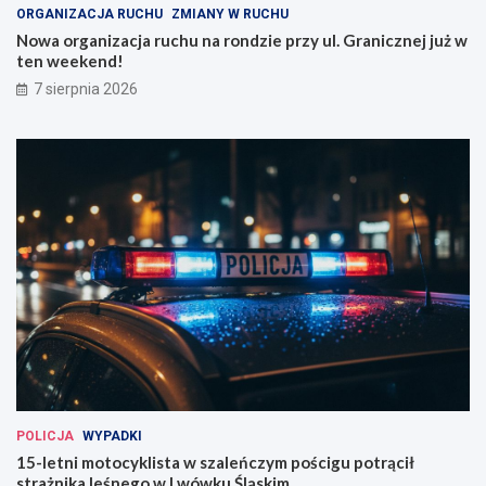
ORGANIZACJA RUCHU
ZMIANY W RUCHU
a
s
r
z
Nowa organizacja ruchu na rondzie przy ul. Granicznej już w
o
a
ten weekend!
n
l
7 sierpnia 2026
d
e
z
ń
i
c
e
z
p
y
r
m
z
p
y
o
u
ś
l
c
.
i
G
g
r
u
a
p
n
o
i
t
c
r
POLICJA
WYPADKI
z
ą
15-letni motocyklista w szaleńczym pościgu potrącił
n
c
strażnika leśnego w Lwówku Śląskim