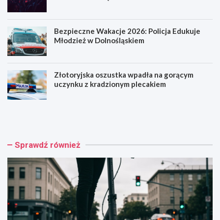
Bezpieczne Wakacje 2026: Policja Edukuje
Młodzież w Dolnośląskiem
Złotoryjska oszustka wpadła na gorącym
uczynku z kradzionym plecakiem
H
R
u
o
l
d
a
z
j
i
Sprawdź również
n
n
o
n
g
y
a
P
k
i
o
k
n
n
t
i
r
k