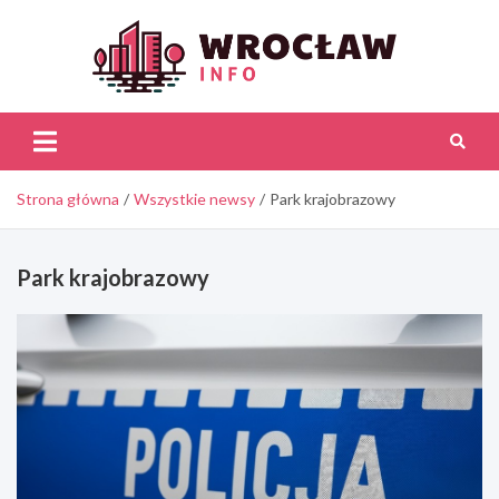
Skip
to
content
Wroc
Inf
Strona główna
Wszystkie newsy
Park krajobrazowy
Park krajobrazowy