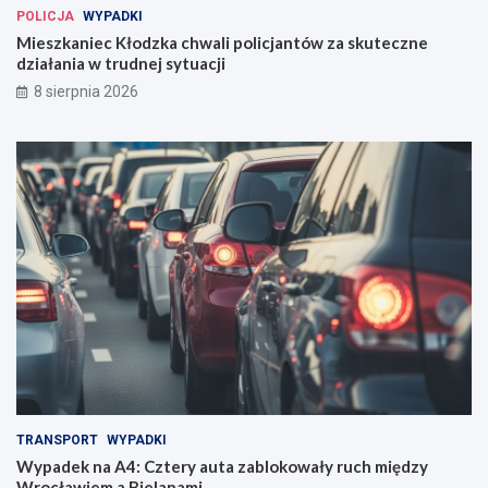
POLICJA
WYPADKI
Mieszkaniec Kłodzka chwali policjantów za skuteczne
działania w trudnej sytuacji
8 sierpnia 2026
TRANSPORT
WYPADKI
Wypadek na A4: Cztery auta zablokowały ruch między
Wrocławiem a Bielanami