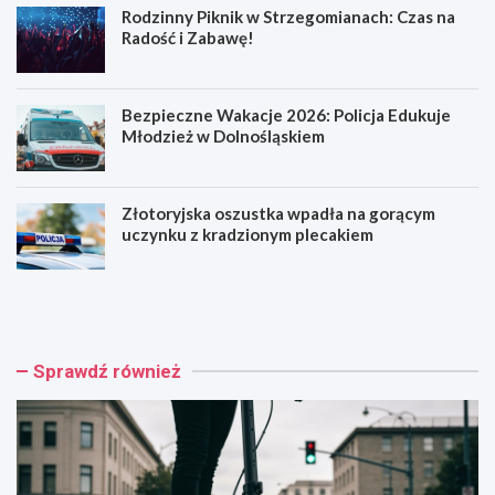
Rodzinny Piknik w Strzegomianach: Czas na
Radość i Zabawę!
Bezpieczne Wakacje 2026: Policja Edukuje
Młodzież w Dolnośląskiem
Złotoryjska oszustka wpadła na gorącym
uczynku z kradzionym plecakiem
H
R
u
o
l
d
a
z
j
i
Sprawdź również
n
n
o
n
g
y
a
P
k
i
o
k