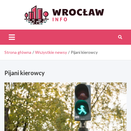
Skip
to
content
Wroc
Inf
Strona główna
Wszystkie newsy
Pijani kierowcy
Pijani kierowcy