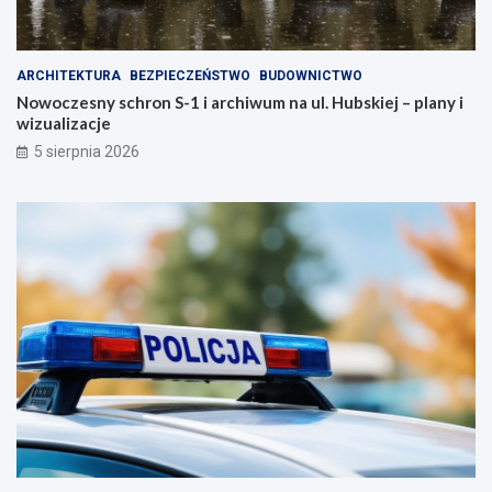
m
w
i
o
a
j
ARCHITEKTURA
BEZPIECZEŃSTWO
BUDOWNICTWO
s
e
Nowoczesny schron S-1 i archiwum na ul. Hubskiej – plany i
t
z
wizualizacje
o
d
!
r
5 sierpnia 2026
o
w
i
e
!