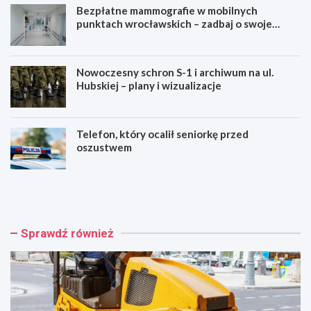
Bezpłatne mammografie w mobilnych
punktach wrocławskich – zadbaj o swoje
zdrowie!
Nowoczesny schron S-1 i archiwum na ul.
Hubskiej – plany i wizualizacje
Telefon, który ocalił seniorkę przed
oszustwem
W
B
r
e
o
z
c
p
ł
ł
Sprawdź również
a
a
w
t
i
n
n
e
w
m
e
a