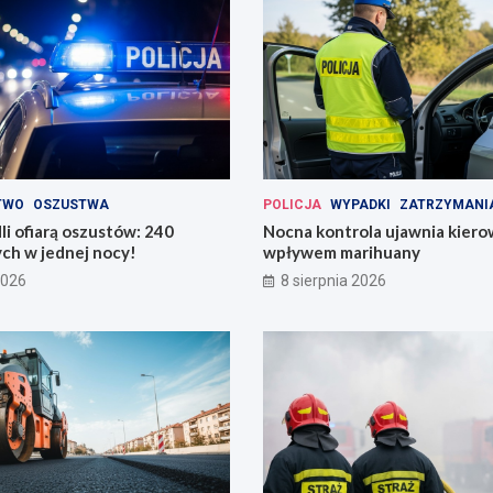
TWO
OSZUSTWA
POLICJA
WYPADKI
ZATRZYMANI
li ofiarą oszustów: 240
Nocna kontrola ujawnia kier
ych w jednej nocy!
wpływem marihuany
2026
8 sierpnia 2026