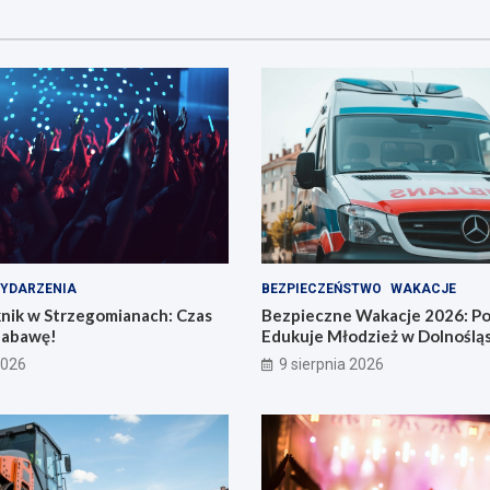
YDARZENIA
BEZPIECZEŃSTWO
WAKACJE
knik w Strzegomianach: Czas
Bezpieczne Wakacje 2026: Pol
Zabawę!
Edukuje Młodzież w Dolnoślą
2026
9 sierpnia 2026