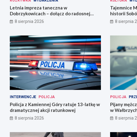
ROZRYWKA
WYDARZENIA
KULTURA
WYD
Letnia impreza taneczna w
Tajemnice M
Dobrzykowicach – dołącz do radosnej
historii Sobó
fety!
8 sierpnia 2026
8 sierpnia 
INTERWENCJE
POLICJA
POLICJA
PRZ
Policja z Kamiennej Góry ratuje 13-latkę w
Pijany mężc
dramatycznej akcji ratunkowej
w Wałbrzyc
8 sierpnia 2026
8 sierpnia 