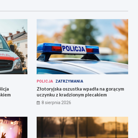
POLICJA
ZATRZYMANIA
icja
Złotoryjska oszustka wpadła na gorącym
skiem
uczynku z kradzionym plecakiem
8 sierpnia 2026