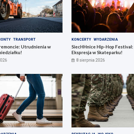
MONTY
TRANSPORT
KONCERTY
WYDARZENIA
remoncie: Utrudnienia w
SiecHHnice Hip-Hop Festival
iedziałku!
Ekspresja w Skateparku!
2026
8 sierpnia 2026