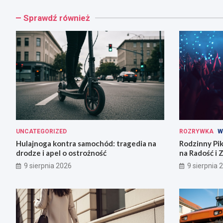
Sprawdź również
UNCATEGORIZED
ROZRYWKA
W
Hulajnoga kontra samochód: tragedia na
Rodzinny Pi
drodze i apel o ostrożność
na Radość i 
9 sierpnia 2026
9 sierpnia 