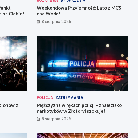
ROZRYWKA
WYDARZENIA
Punkt
Weekendowa Przyjemność: Lato z MCS
 na Ciebie!
nad Wodą!
8 sierpnia 2026
POLICJA
ZATRZYMANIA
plonów z
Mężczyzna w rękach policji – znalezisko
narkotyków w Złotoryi szokuje!
8 sierpnia 2026