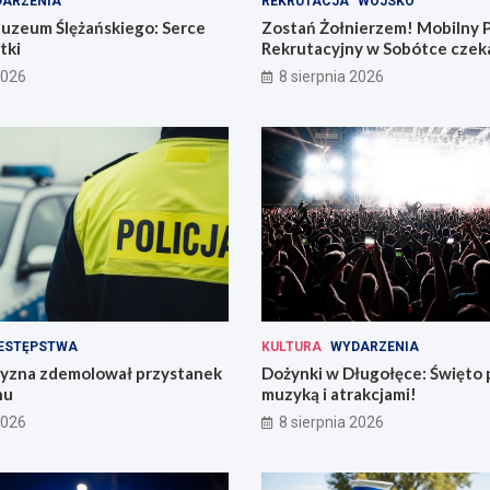
ARZENIA
REKRUTACJA
WOJSKO
uzeum Ślężańskiego: Serce
Zostań Żołnierzem! Mobilny 
tki
Rekrutacyjny w Sobótce czeka
2026
8 sierpnia 2026
ESTĘPSTWA
KULTURA
WYDARZENIA
zyzna zdemolował przystanek
Dożynki w Długołęce: Święto 
hu
muzyką i atrakcjami!
2026
8 sierpnia 2026