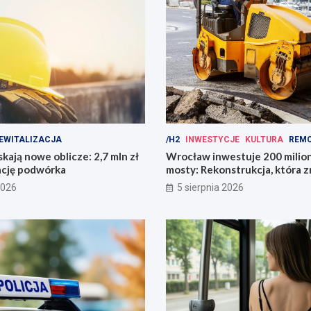
EWITALIZACJA
/H2
INWESTYCJE
KULTURA
REM
kają nowe oblicze: 2,7 mln zł
Wrocław inwestuje 200 mili
ację podwórka
mosty: Rekonstrukcja, która z
miasto!
2026
5 sierpnia 2026