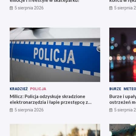
emocje i freestyle w skateparku!
końcu w ręka
5 sierpnia 2026
5 sierpnia 
KRADZIEŻ
POLICJA
BURZE
METEO
Milicz: Policja odzyskuje skradzione
Burze i upał
elektronarzędzia i łapie przestępcę z
ostrzeżeń m
narkotykami
5 sierpnia 2026
5 sierpnia 