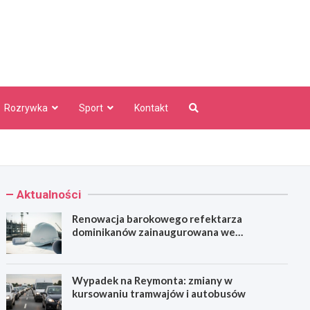
aw Info
Rozrywka
Sport
Kontakt
Aktualności
Renowacja barokowego refektarza
dominikanów zainaugurowana we
Wrocławiu
Wypadek na Reymonta: zmiany w
kursowaniu tramwajów i autobusów