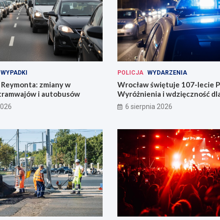
WYPADKI
POLICJA
WYDARZENIA
Reymonta: zmiany w
Wrocław świętuje 107-lecie Po
tramwajów i autobusów
Wyróżnienia i wdzięczność d
codzienności
2026
6 sierpnia 2026