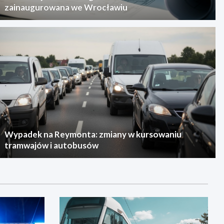
zainaugurowana we Wrocławiu
Wypadek na Reymonta: zmiany w kursowaniu
tramwajów i autobusów