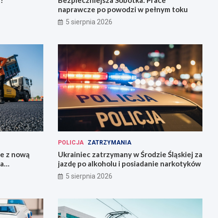
!
Bezpieczniejsza Sobótka: Prace
naprawcze po powodzi w pełnym toku
5 sierpnia 2026
POLICJA
ZATRZYMANIA
ie z nową
Ukrainiec zatrzymany w Środzie Śląskiej za
la
jazdę po alkoholu i posiadanie narkotyków
5 sierpnia 2026