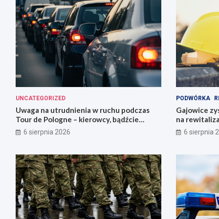
UNCATEGORIZED
PODWÓRKA
R
Uwaga na utrudnienia w ruchu podczas
Gajowice zys
Tour de Pologne – kierowcy, bądźcie
na rewitaliz
przygotowani!
6 sierpnia 2026
6 sierpnia 