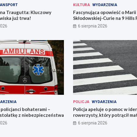
ANSPORT
KULTURA
WYDARZENIA
 na Traugutta: Kluczowy
Fascynująca opowieść o Marii
iska już trwa!
Skłodowskiej-Curie na 9 Hills 
2026
6 sierpnia 2026
ARZENIA
POLICJA
WYDARZENIA
policjanci bohaterami –
Policja apeluje o pomoc w iden
astolatkę z niebezpieczeństwa
rowerzysty, który potrącił ma
2026
6 sierpnia 2026