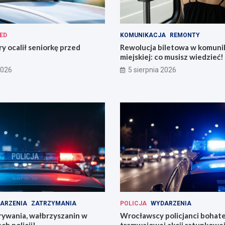
ED
KOMUNIKACJA
REMONTY
ry ocalił seniorkę przed
Rewolucja biletowa w komunik
miejskiej: co musisz wiedzieć!
2026
5 sierpnia 2026
ARZENIA
ZATRZYMANIA
POLICJA
WYDARZENIA
rywania, wałbrzyszanin w
Wrocławscy policjanci bohat