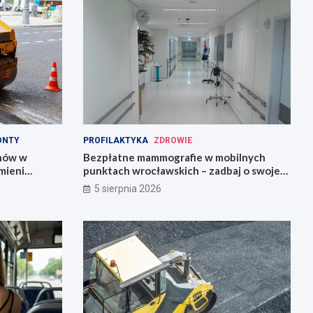
ONTY
PROFILAKTYKA
ZDROWIE
onów w
Bezpłatne mammografie w mobilnych
mieni
punktach wrocławskich – zadbaj o swoje
zdrowie!
5 sierpnia 2026