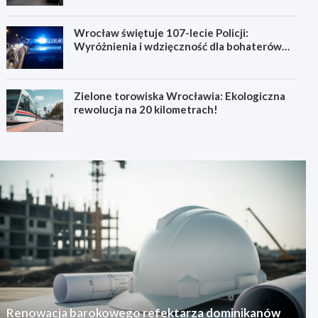
Wrocław świętuje 107-lecie Policji:
Wyróżnienia i wdzięczność dla bohaterów
codzienności
Zielone torowiska Wrocławia: Ekologiczna
rewolucja na 20 kilometrach!
Renowacja barokowego refektarza dominikanów