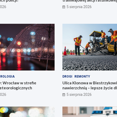
ch policji!
tramwajowej akcji ratunkowej
2026
5 sierpnia 2026
ROLOGIA
DROGI
REMONTY
y: Wrocław w strefie
Ulica Klonowa w Biestrzykow
eteorologicznych
nawierzchnią – lepsze życie d
mieszkańców!
2026
5 sierpnia 2026