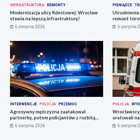
INFRASTRUKTURA
REMONTY
PIENIĄDZE
TR
Modernizacja ulicy Rdestowej: Wrocław
Utrudnienia
stawia na lepszą infrastrukturę!
remont torow
6 sierpnia 2026
6 sierpnia 
INTERWENCJE
POLICJA
PRZEMOC
POLICJA
WYD
Agresywny mężczyzna zaatakował
Wrocławscy 
partnerkę, potem policjantów z rozbitą
uratowali n
butelką
6 sierpnia 2026
6 sierpnia 