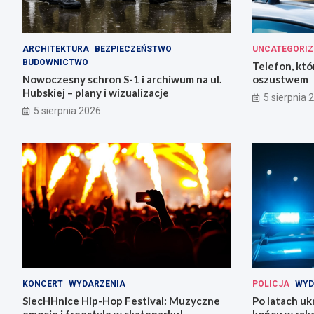
ARCHITEKTURA
BEZPIECZEŃSTWO
UNCATEGORIZ
BUDOWNICTWO
Telefon, któ
Nowoczesny schron S-1 i archiwum na ul.
oszustwem
Hubskiej – plany i wizualizacje
5 sierpnia 
5 sierpnia 2026
KONCERT
WYDARZENIA
POLICJA
WYD
SiecHHnice Hip-Hop Festival: Muzyczne
Po latach uk