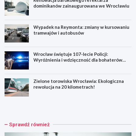
Renowacja barokowego refektarza
dominikanów zainaugurowana we Wrocławiu
Wypadek na Reymonta: zmiany w kursowaniu
tramwajów i autobusów
Wrocław świętuje 107-lecie Policji:
Wyróżnienia i wdzięczność dla bohaterów
codzienności
Zielone torowiska Wrocławia: Ekologiczna
rewolucja na 20 kilometrach!
R
W
e
y
n
p
o
a
w
d
Sprawdź również
a
e
c
k