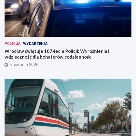
e
W
r
o
c
ł
a
POLICJA
WYDARZENIA
w
Wrocław świętuje 107-lecie Policji: Wyróżnienia i
i
wdzięczność dla bohaterów codzienności
u
6 sierpnia 2026